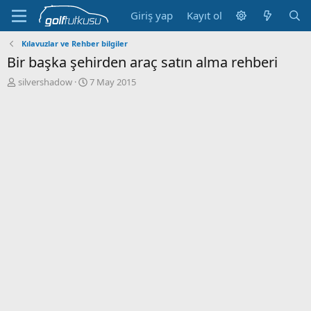
Giriş yap
Kayıt ol
Kılavuzlar ve Rehber bilgiler
Bir başka şehirden araç satın alma rehberi
K
B
silvershadow
7 May 2015
o
a
n
ş
b
l
u
a
y
n
u
g
b
ı
a
ç
ş
t
l
a
a
r
t
i
a
h
n
i