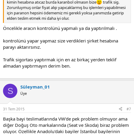
kimin hesabına atıcaz burda karanbol olmasın bize
trafik sig.
yaptırabilirsiniz. Eğer kendiniz yaptıracaksanız, belgeleri araç teslim
Zorunluymuş onlar fiyat alıp yapıcaklarmış bu işlemleri yapabilmesi
almaya giderken yanınızda götürmeyi unutmayın
için paranon hepsini ödememiz mi gerekli yoksa yanımızda getirip
elden teslim etmek mi daha iyi olur.
Öncelikle aracın kontrolünü yapmalı ya da yaptırılmalı .
kontrolünü yapar yapmaz size verdikleri şirket hesabına
parayı aktarırsınız.
Trafik sigortası yaptırmak için en az birkaç yerden teklif
almadan yaptırmayın derim ben.
Süleyman_01
S
Üye
31 Tem 2015
#7
Başka bayi teslimatlarında VW'de pek problem olmuyor ama
diğer Doğuş Oto markalarında (Seat ve Skoda) biraz problem
oluyor. Özellikle Anadolu'daki bayiler İstanbul bayilerinin