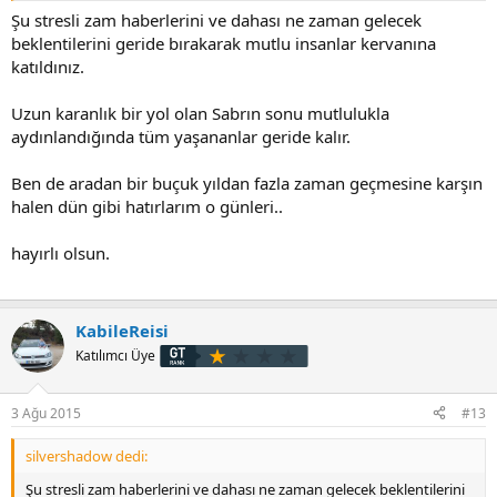
olmadığını sordu St gidip kendim ayırtacağımı söyledim bende.
Şu stresli zam haberlerini ve dahası ne zaman gelecek
Aynı gün biraz para ve vekaleti yolladık faxla, sigorta kasko için
beklentilerini geride bırakarak mutlu insanlar kervanına
bilgilendirme yapacağını istersem kendime uygun olan başka
katıldınız.
yerden dee yaptırabileceğimi söyledi falan sonraki gün işlemlerin
bittiği haberi geldi ve yola çıkma zamanı gelmişti. Sabahın köründe
Uzun karanlık bir yol olan Sabrın sonu mutlulukla
bindik arabaya koyulduk yola doğru bayiye gittiğimiz araçta yıllık
aydınlandığında tüm yaşananlar geride kalır.
bakıma girdi o arada arabamızı gördük paranın kalanını verdik
imzalar atıldı ve mutlu son
Ben de aradan bir buçuk yıldan fazla zaman geçmesine karşın
halen dün gibi hatırlarım o günleri..
hayırlı olsun.
KabileReisi
Katılımcı Üye
3 Ağu 2015
#13
silvershadow dedi:
Şu stresli zam haberlerini ve dahası ne zaman gelecek beklentilerini