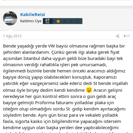
Bu önemli bir bilgi Eymen Hocam.
Teşekkürler.
KabileReisi
Katılımcı Üye
1 Ağu 2015
#11
Bende yaşadığı yerde VW bayisi olmasına rağmen başka bir
şehirden alanlardanım. Çünkü gerek ilgi alaka gerek fiyat
açısından İstanbul daha uygun geldi bize buradaki bayi tek
olmasının verdiği rahatlıkla işleri pek umursamadı,
ilgilenmedi bizimle bende hemen önceki aracımızı aldığımız
bayiye dönüş yapıp olabilecekleri konuştuk. Kaporamızı
yatırdık eğer vazgeçerseniz iade ederiz dedi St bende inşallah
olmaz öyle birşey dedim kendi kendime
Aracın gelişini
neredeyse her gün kontrol ettim sonra o gün geldi araç
bayiye gelmişti Proforma faturamı yolladılar plaka için
isteğim olup olmadığını sordu St gidip kendim ayırtacağımı
söyledim bende. Aynı gün biraz para ve vekaleti yolladık
faxla, sigorta kasko için bilgilendirme yapacağını istersem
kendime uygun olan başka yerden dee yaptırabileceğimi