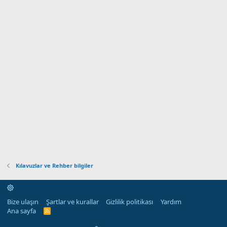
Kılavuzlar ve Rehber bilgiler
Bize ulaşın
Şartlar ve kurallar
Gizlilik politikası
Yardım
Ana sayfa
R
S
S