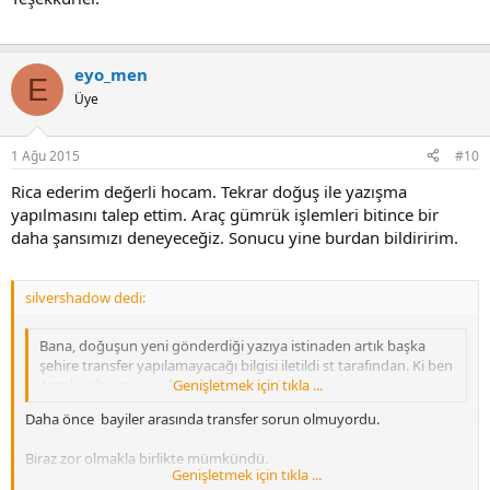
eyo_men
E
Üye
1 Ağu 2015
#10
Rica ederim değerli hocam. Tekrar doğuş ile yazışma
yapılmasını talep ettim. Araç gümrük işlemleri bitince bir
daha şansımızı deneyeceğiz. Sonucu yine burdan bildiririm.
silvershadow dedi:
Bana, doğuşun yeni gönderdiği yazıya istinaden artık başka
şehire transfer yapılamayacağı bilgisi iletildi st tarafından. Ki ben
Antalya'dayım, araç İstanbul'a gelecek.
Genişletmek için tıkla ...
Daha önce bayiler arasında transfer sorun olmuyordu.
Biraz zor olmakla birlikte mümkündü.
Genişletmek için tıkla ...