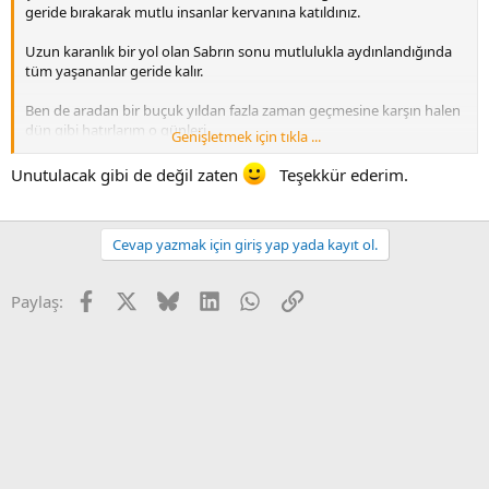
geride bırakarak mutlu insanlar kervanına katıldınız.
Uzun karanlık bir yol olan Sabrın sonu mutlulukla aydınlandığında
tüm yaşananlar geride kalır.
Ben de aradan bir buçuk yıldan fazla zaman geçmesine karşın halen
dün gibi hatırlarım o günleri..
Genişletmek için tıkla ...
hayırlı olsun.
Unutulacak gibi de değil zaten
Teşekkür ederim.
Cevap yazmak için giriş yap yada kayıt ol.
Facebook
X
Bluesky
LinkedIn
WhatsApp
Link
Paylaş: