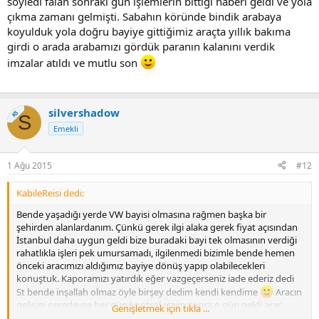
söyledi falan sonraki gün işlemlerin bittiği haberi geldi ve yola
çıkma zamanı gelmişti. Sabahın köründe bindik arabaya
koyulduk yola doğru bayiye gittiğimiz araçta yıllık bakıma
girdi o arada arabamızı gördük paranın kalanını verdik
imzalar atıldı ve mutlu son
silvershadow
KS
S
Emekli
1 Ağu 2015
#12
KabileReisi dedi:
Bende yaşadığı yerde VW bayisi olmasına rağmen başka bir
şehirden alanlardanım. Çünkü gerek ilgi alaka gerek fiyat açısından
İstanbul daha uygun geldi bize buradaki bayi tek olmasının verdiği
rahatlıkla işleri pek umursamadı, ilgilenmedi bizimle bende hemen
önceki aracımızı aldığımız bayiye dönüş yapıp olabilecekleri
konuştuk. Kaporamızı yatırdık eğer vazgeçerseniz iade ederiz dedi
St bende inşallah olmaz öyle birşey dedim kendi kendime
Aracın
gelişini neredeyse her gün kontrol ettim sonra o gün geldi araç
Genişletmek için tıkla ...
bayiye gelmişti Proforma faturamı yolladılar plaka için isteğim olup