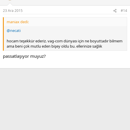
23 Ara 2015
#14
maniax dedi:
@necati
hocam teşekkür ederiz. vag-com dünyası için ne boyuttadır bilmem
ama beni çok mutlu eden bişey oldu bu. ellerinize sağlık
passatlaşıyor muyuz?