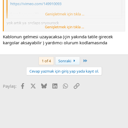
https://vimeo.com/149910093
Sent from my iPhone using Tapatalk
Genişletmek için tıkla ...
yok artık ya s=claps s=yourock
Genişletmek için tıkla ...
hocam kesinlikle şu kabloyu daha bi sabırsızlıkla bekleyecem
Kablonun gelmesi uzayacaksa (çin yakında tatile girecek
s=friendship
kargolar aksayabilir ) yardımcı olurum kodlamasında
Son
1 of 4
Sonraki
Cevap yazmak için giriş yap yada kayıt ol.
Facebook
X
Bluesky
LinkedIn
WhatsApp
Link
Paylaş: