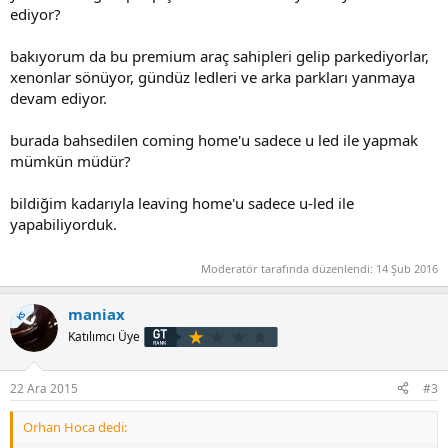
ediyor?
bakıyorum da bu premium araç sahipleri gelip parkediyorlar,
xenonlar sönüyor, gündüz ledleri ve arka parkları yanmaya
devam ediyor.
burada bahsedilen coming home'u sadece u led ile yapmak
mümkün müdür?
bildiğim kadarıyla leaving home'u sadece u-led ile
yapabiliyorduk.
Moderatör tarafında düzenlendi:
14 Şub 2016
maniax
KS
Katılımcı Üye
22 Ara 2015
#3
Orhan Hoca dedi: