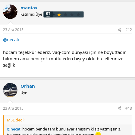
maniax
KS
Katılımcı Üye
23 Ara 2015
#12
@necati
hocam teşekkür ederiz. vag-com dünyası için ne boyuttadır
bilmem ama beni çok mutlu eden bişey oldu bu. ellerinize
sağlık
Orhan
Üye
23 Ara 2015
#13
MSE dedi:
@necati
hocam bende tam bunu ayarlamıştım ki siz yazmışsınız.
Videosunu paylaşması da benden olsun o zaman