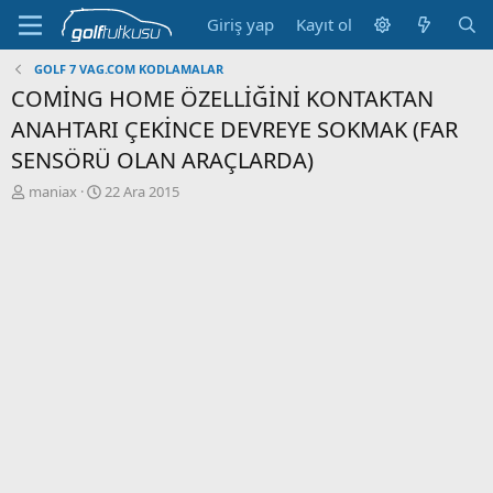
Giriş yap
Kayıt ol
GOLF 7 VAG.COM KODLAMALAR
COMİNG HOME ÖZELLİĞİNİ KONTAKTAN
ANAHTARI ÇEKİNCE DEVREYE SOKMAK (FAR
SENSÖRÜ OLAN ARAÇLARDA)
K
B
maniax
22 Ara 2015
o
a
n
ş
b
l
u
a
y
n
u
g
b
ı
a
ç
ş
t
l
a
a
r
t
i
a
h
n
i