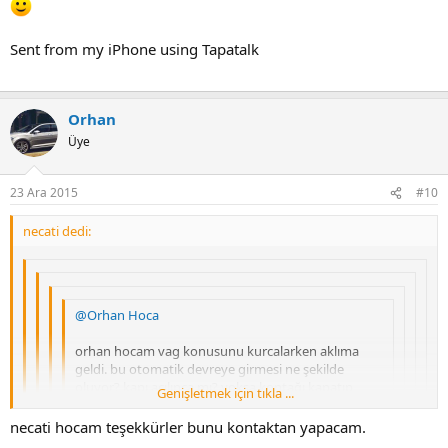
Sent from my iPhone using Tapatalk
Orhan
Üye
23 Ara 2015
#10
necati dedi:
@Orhan Hoca
orhan hocam vag konusunu kurcalarken aklıma
geldi. bu otomatik devreye girmesi ne şekilde
oluyor? kapı açılınca mı? yoksa kontağı kapatıp
Genişletmek için tıkla ...
çeksek bile bi süre yanmaya devam mı ediyor?
Genişletmek için tıkla ...
Genişletmek için tıkla ...
necati hocam teşekkürler bunu kontaktan yapacam.
Genişletmek için tıkla ...
Coming Home nin kontak anahtarı çıkınca yanması için
bakıyorum da bu premium araç sahipleri gelip
Genişletmek için tıkla ...