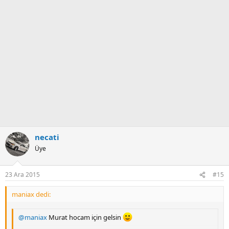
necati
Üye
23 Ara 2015
#15
maniax dedi:
@maniax
Murat hocam için gelsin