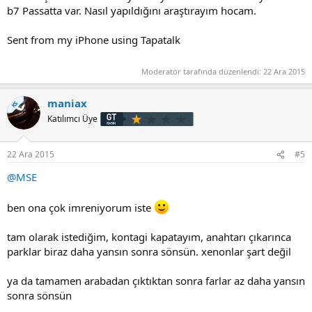
b7 Passatta var. Nasıl yapıldığını araştırayım hocam.
Sent from my iPhone using Tapatalk
Moderatör tarafında düzenlendi:
22 Ara 2015
maniax
KS
Katılımcı Üye
22 Ara 2015
#5
@MSE
ben ona çok imreniyorum iste
tam olarak istediğim, kontagi kapatayım, anahtarı çıkarınca
parklar biraz daha yansın sonra sönsün. xenonlar şart değil
ya da tamamen arabadan çıktıktan sonra farlar az daha yansın
sonra sönsün