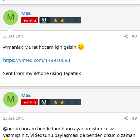
e
p
MSE
k
M
i
Yönetici
l
e
r
23 Ara 2015
#8
:
@maniax Murat hocam için gelsin
https://vimeo.com/149910093
Sent from my iPhone using Tapatalk
MSE
M
Yönetici
23 Ara 2015
#9
@necati hocam bende tam bunu ayarlamıştım ki siz
yazmışsınız. Videosunu paylaşması da benden olsun o zaman