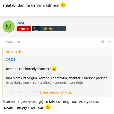
anlatabildim mi derdimi bilmem
MSE
M
Yönetici
22 Ara 2015
#6
maniax dedi:
@MSE
ben ona çok imreniyorum iste
tam olarak istediğim, kontagi kapatayım, anahtarı çıkarınca parklar
biraz daha yansın sonra sönsün. xenonlar şart değil
ya da tamamen arabadan çıktıktan sonra farlar az daha yansın
Genişletmek için tıkla ...
sonra sönsün
İsterseniz geri vites ışığını bile coming home'da yakarız
anlatabildim mi derdimi bilmem
hocam herşey mümkün