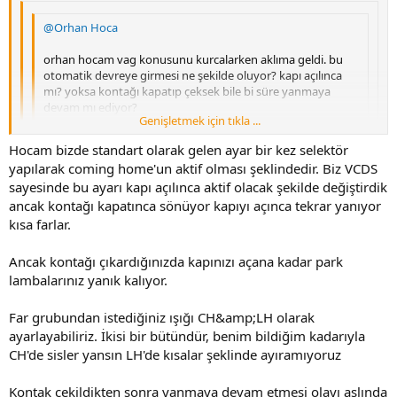
@Orhan Hoca
orhan hocam vag konusunu kurcalarken aklıma geldi. bu
otomatik devreye girmesi ne şekilde oluyor? kapı açılınca
mı? yoksa kontağı kapatıp çeksek bile bi süre yanmaya
devam mı ediyor?
Genişletmek için tıkla ...
Genişletmek için tıkla ...
bakıyorum da bu premium araç sahipleri gelip
Genişletmek için tıkla ...
Hocam bizde standart olarak gelen ayar bir kez selektör
parkediyorlar, xenonlar sönüyor, gündüz ledleri ve arka
o zaman ben burdan
@MSE
hocama da bi öneride bulunayım.
yapılarak coming home'un aktif olması şeklindedir. Biz VCDS
parkları yanmaya devam ediyor.
bu kodlamayla menü ekrandan yanma süresini ayarladığımız
coming home'un kontak çekildikten sonra yanmaya devam
sayesinde bu ayarı kapı açılınca aktif olacak şekilde değiştirdik
coming home kapı açılır açılmaz yanmaya başlıyor. bu
etmesinin; veya elektromekanik park frenine bağlanmasının ihtimali
burada bahsedilen coming home'u sadece u led ile yapmak
kodlamadan önceki standartı bildiğiniz üzere araçtan inmeden
ancak kontağı kapatınca sönüyor kapıyı açınca tekrar yanıyor
yok mudur? :
mümkün müdür?
bir kez sellektör yapmakla yanıyordu hocam.
kısa farlar.
bildiğim kadarıyla leaving home'u sadece u-led ile
Ancak kontağı çıkardığınızda kapınızı açana kadar park
yapabiliyorduk.
lambalarınız yanık kalıyor.
Far grubundan istediğiniz ışığı CH&amp;LH olarak
ayarlayabiliriz. İkisi bir bütündür, benim bildiğim kadarıyla
CH'de sisler yansın LH'de kısalar şeklinde ayıramıyoruz
Kontak çekildikten sonra yanmaya devam etmesi olayı aslında