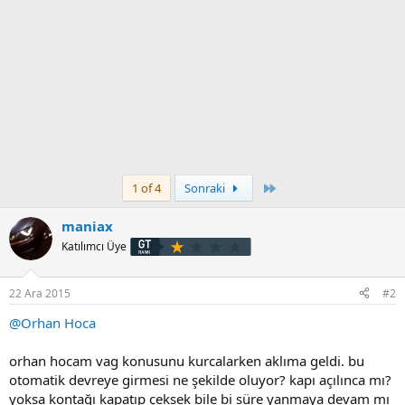
Son
1 of 4
Sonraki
maniax
Katılımcı Üye
22 Ara 2015
#2
@Orhan Hoca
orhan hocam vag konusunu kurcalarken aklıma geldi. bu
otomatik devreye girmesi ne şekilde oluyor? kapı açılınca mı?
yoksa kontağı kapatıp çeksek bile bi süre yanmaya devam mı