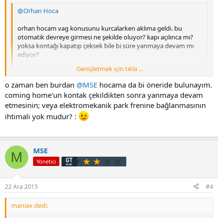
@Orhan Hoca
orhan hocam vag konusunu kurcalarken aklıma geldi. bu
otomatik devreye girmesi ne şekilde oluyor? kapı açılınca mı?
yoksa kontağı kapatıp çeksek bile bi süre yanmaya devam mı
ediyor?
Genişletmek için tıkla ...
bakıyorum da bu premium araç sahipleri gelip parkediyorlar,
Genişletmek için tıkla ...
xenonlar sönüyor, gündüz ledleri ve arka parkları yanmaya
o zaman ben burdan
@MSE
hocama da bi öneride bulunayım.
devam ediyor.
bu kodlamayla menü ekrandan yanma süresini ayarladığımız
coming home'un kontak çekildikten sonra yanmaya devam
coming home kapı açılır açılmaz yanmaya başlıyor. bu kodlamadan
etmesinin; veya elektromekanik park frenine bağlanmasının
burada bahsedilen coming home'u sadece u led ile yapmak
önceki standartı bildiğiniz üzere araçtan inmeden bir kez sellektör
ihtimali yok mudur? :
mümkün müdür?
yapmakla yanıyordu hocam.
bildiğim kadarıyla leaving home'u sadece u-led ile
yapabiliyorduk.
MSE
M
Yönetici
22 Ara 2015
#4
maniax dedi: