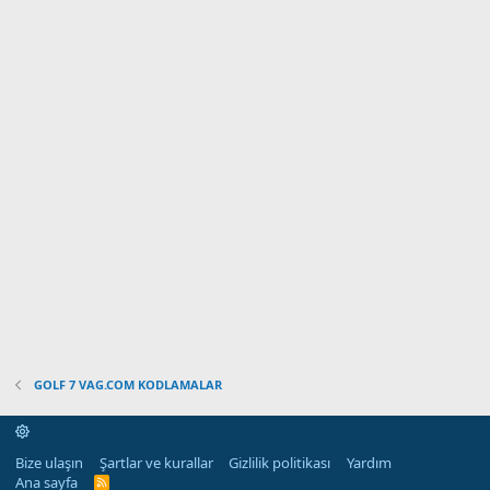
GOLF 7 VAG.COM KODLAMALAR
Bize ulaşın
Şartlar ve kurallar
Gizlilik politikası
Yardım
Ana sayfa
R