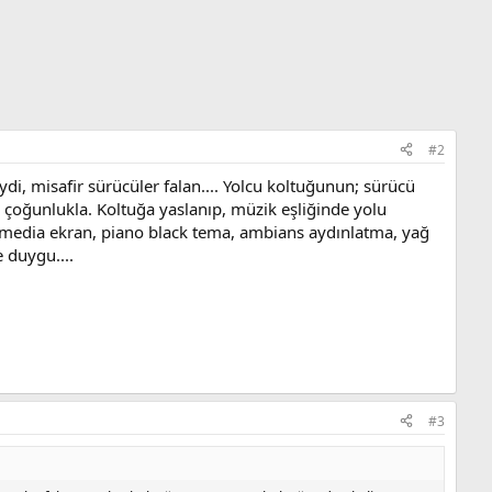
#2
, misafir sürücüler falan.... Yolcu koltuğunun; sürücü
 çoğunlukla. Koltuğa yaslanıp, müzik eşliğinde yolu
timedia ekran, piano black tema, ambians aydınlatma, yağ
e duygu....
#3