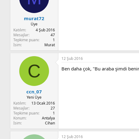
murat72
Üye
Katılım
4 Şub 2016
Mesajlar
47
Tepkime puanı
1
İsim
Murat
12 Şub 2016
C
Ben daha çok, "Bu araba şimdi ben
ccn_07
Yeni Üye
Katılım
13 Ocak 2016
Mesajlar
27
Tepkime puanı
1
Konum
Antalya
İsim
Cihan
12 Şub 2016