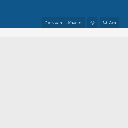
Giriş yap
Kayıt ol
Ara