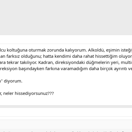
 koltuğuna oturmak zorunda kalıyorum. Alkoldü, eşimin isteğiydi
dan farksız olduğunu; hatta kendimi daha rahat hissettiğim oluyor
ra tekrar takılıyor. Kadran, direksiyondaki düğmelerin yeri, mul
 Direksiyon başındayken farkına varamadığım daha birçok ayrıntı v
ım" diyorum.
or, neler hissediyorsunuz???