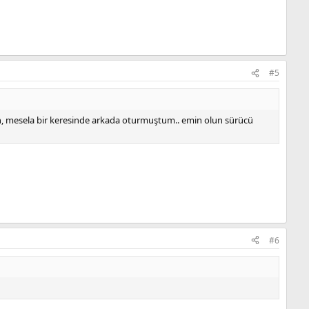
#5
nsan, mesela bir keresinde arkada oturmuştum.. emin olun sürücü
#6