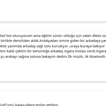
bol bol oturuyorum ama eğitim süreci olduğu için zaten diken 
birlikte denizliden aldık.Antalyadan izmire giden bir arkadaşa yan
ktık yanımda arkadaş sağı solu kurcalıyor ,oraya buraya bakıyor
0km kaldı çektim bir benzinliğe arkadaş sigara molası verdi.Sigara 
şu arabayı sağına soluna bakayım dedim.İlk müzik, ilk bluetooth b
olf'ümü başka ellere teslim ettiğim..