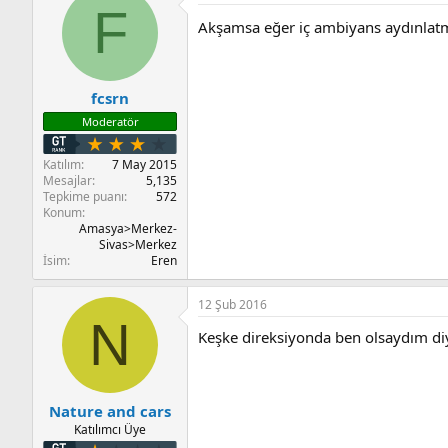
F
Akşamsa eğer iç ambiyans aydınlatm
fcsrn
Moderatör
Katılım
7 May 2015
Mesajlar
5,135
Tepkime puanı
572
Konum
Amasya>Merkez-
Sivas>Merkez
İsim
Eren
12 Şub 2016
N
Keşke direksiyonda ben olsaydım 
Nature and cars
Katılımcı Üye