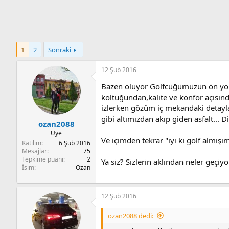
n
i
1
2
Sonraki
12 Şub 2016
Bazen oluyor Golfcüğümüzün ön yolcu
koltuğundan,kalite ve konfor açısın
izlerken gözüm iç mekandaki detayla
gibi altımızdan akıp giden asfalt...
ozan2088
Üye
Ve içimden tekrar "iyi ki golf almış
Katılım
6 Şub 2016
Mesajlar
75
Tepkime puanı
2
Ya siz? Sizlerin aklından neler geçiy
İsim
Ozan
12 Şub 2016
ozan2088 dedi: