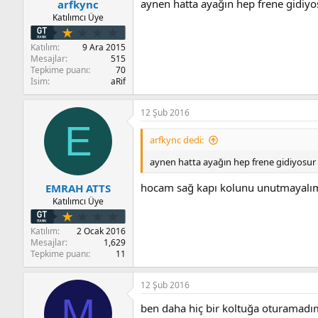
aynen hatta ayağın hep frene gid
arfkync
Katılımcı Üye
Katılım
9 Ara 2015
Mesajlar
515
Tepkime puanı
70
İsim
aRif
12 Şub 2016
E
arfkync dedi:
aynen hatta ayağın hep frene gidiyos
hocam sağ kapı kolunu unutmayalım 
EMRAH ATTS
Katılımcı Üye
Katılım
2 Ocak 2016
Mesajlar
1,629
Tepkime puanı
11
12 Şub 2016
M
ben daha hiç bir koltuğa oturamad