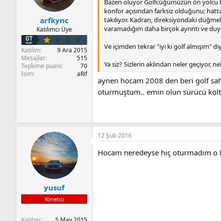
Bazen oluyor Golfcüğümüzün ön yolcu kol
konfor açısından farksız olduğunu; hatt
takılıyor. Kadran, direksiyondaki düğmel
arfkync
varamadığım daha birçok ayrıntı ve duyg
Katılımcı Üye
Ve içimden tekrar "iyi ki golf almışım" d
Katılım
9 Ara 2015
Mesajlar
515
Ya siz? Sizlerin aklından neler geçiyor, 
Tepkime puanı
70
İsim
aRif
aynen hocam 2008 den beri golf sahib
oturmuştum.. emin olun sürücü kol
12 Şub 2016
Hocam neredeyse hiç oturmadım o 
yusuf
Yönetici
Katılım
5 May 2015