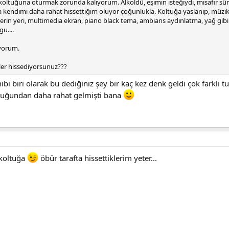
tuğuna oturmak zorunda kalıyorum. Alkoldü, eşimin isteğiydi, misafir sürüc
a kendimi daha rahat hissettiğim oluyor çoğunlukla. Koltuğa yaslanıp, müzik
erin yeri, multimedia ekran, piano black tema, ambians aydınlatma, yağ gibi 
u....
iyorum.
neler hissediyorsunuz???
i biri olarak bu dediğiniz şey bir kaç kez denk geldi çok farklı t
tuğundan daha rahat gelmişti bana
koltuğa
öbür tarafta hissettiklerim yeter...