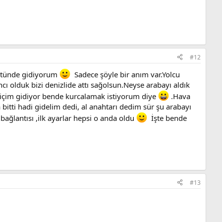
#12
üstünde gidiyorum
Sadece şöyle bir anım var.Yolcu
cı olduk bizi denizlide attı sağolsun.Neyse arabayı aldık
 içim gidiyor bende kurcalamak istiyorum diye
.Hava
bitti hadi gidelim dedi, al anahtarı dedim sür şu arabayı
ağlantısı ,ilk ayarlar hepsi o anda oldu
İşte bende
#13