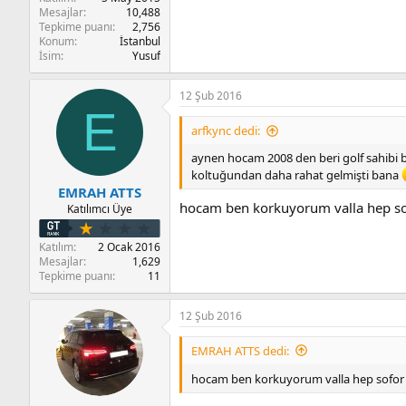
Mesajlar
10,488
Tepkime puanı
2,756
Konum
İstanbul
İsim
Yusuf
12 Şub 2016
E
arfkync dedi:
aynen hocam 2008 den beri golf sahibi bi
koltuğundan daha rahat gelmişti bana
EMRAH ATTS
hocam ben korkuyorum valla hep s
Katılımcı Üye
Katılım
2 Ocak 2016
Mesajlar
1,629
Tepkime puanı
11
12 Şub 2016
EMRAH ATTS dedi:
hocam ben korkuyorum valla hep sofor