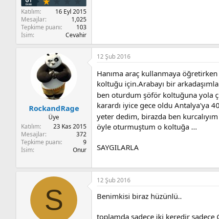
Katılım
16 Eyl 2015
Mesajlar
1,025
Tepkime puanı
103
İsim
Cevahir
12 Şub 2016
Hanıma araç kullanmaya öğretirken 
koltuğu için.Arabayı bir arkadaşımla 
ben oturdum şöför koltuğuna yola çı
karardı iyice gece oldu Antalya'ya 4
RockandRage
yeter dedim, birazda ben kurcalıyım 
Üye
öyle oturmuştum o koltuğa ...
Katılım
23 Kas 2015
Mesajlar
372
Tepkime puanı
9
SAYGILARLA
İsim
Onur
12 Şub 2016
S
Benimkisi biraz hüzünlü..
toplamda sadece iki keredir sadece G