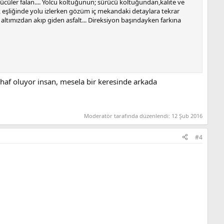
üler falan.... Yolcu koltuğunun; sürücü koltuğundan,kalite ve
 eşliğinde yolu izlerken gözüm iç mekandaki detaylara tekrar
altımızdan akıp giden asfalt... Direksiyon başındayken farkına
uhaf oluyor insan, mesela bir keresinde arkada
Moderatör tarafında düzenlendi:
12 Şub 2016
#4