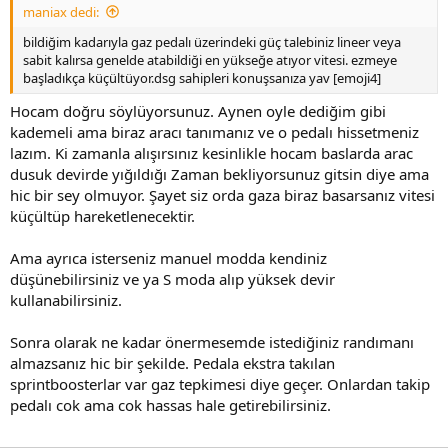
maniax dedi:
bildiğim kadarıyla gaz pedalı üzerindeki güç talebiniz lineer veya
sabit kalırsa genelde atabildiği en yükseğe atıyor vitesi. ezmeye
başladıkça küçültüyor.dsg sahipleri konuşsanıza yav [emoji4]
Hocam doğru söylüyorsunuz. Aynen oyle dediğim gibi
kademeli ama biraz aracı tanımanız ve o pedalı hissetmeniz
lazım. Ki zamanla alışırsınız kesinlikle hocam baslarda arac
dusuk devirde yığıldığı Zaman bekliyorsunuz gitsin diye ama
hic bir sey olmuyor. Şayet siz orda gaza biraz basarsanız vitesi
küçültüp hareketlenecektir.
Ama ayrıca isterseniz manuel modda kendiniz
düşünebilirsiniz ve ya S moda alıp yüksek devir
kullanabilirsiniz.
Sonra olarak ne kadar önermesemde istediğiniz randımanı
almazsanız hic bir şekilde. Pedala ekstra takılan
sprintboosterlar var gaz tepkimesi diye geçer. Onlardan takip
pedalı cok ama cok hassas hale getirebilirsiniz.