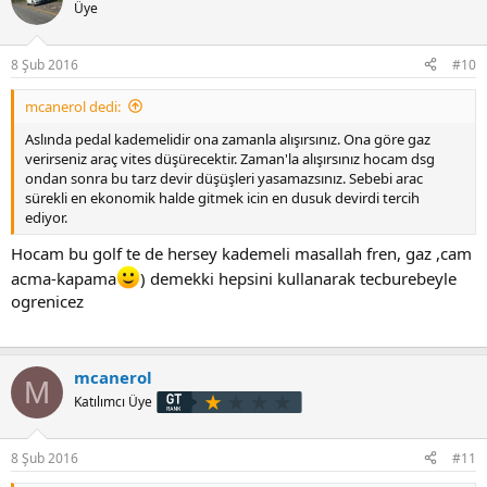
Üye
8 Şub 2016
#10
mcanerol dedi:
Aslında pedal kademelidir ona zamanla alışırsınız. Ona göre gaz
verirseniz araç vites düşürecektir. Zaman'la alışırsınız hocam dsg
ondan sonra bu tarz devir düşüşleri yasamazsınız. Sebebi arac
sürekli en ekonomik halde gitmek icin en dusuk devirdi tercih
ediyor.
Hocam bu golf te de hersey kademeli masallah fren, gaz ,cam
acma-kapama
) demekki hepsini kullanarak tecburebeyle
ogrenicez
mcanerol
M
Katılımcı Üye
8 Şub 2016
#11