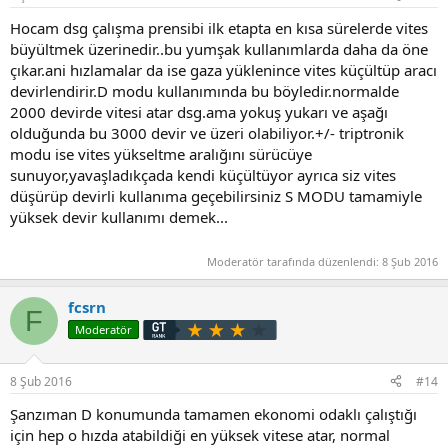
Hocam dsg çalışma prensibi ilk etapta en kısa sürelerde vites
büyültmek üzerinedir..bu yumşak kullanımlarda daha da öne
çıkar.ani hızlamalar da ise gaza yüklenince vites küçültüp aracı
devirlendirir.D modu kullanımında bu böyledir.normalde
2000 devirde vitesi atar dsg.ama yokuş yukarı ve aşağı
olduğunda bu 3000 devir ve üzeri olabiliyor.+/- triptronik
modu ise vites yükseltme aralığını sürücüye
sunuyor,yavaşladıkçada kendi küçültüyor ayrıca siz vites
düşürüp devirli kullanıma geçebilirsiniz S MODU tamamiyle
yüksek devir kullanımı demek...
Moderatör tarafında düzenlendi:
8 Şub 2016
fcsrn
F
Moderatör
8 Şub 2016
#14
Şanzıman D konumunda tamamen ekonomi odaklı çalıştığı
için hep o hızda atabildiği en yüksek vitese atar, normal