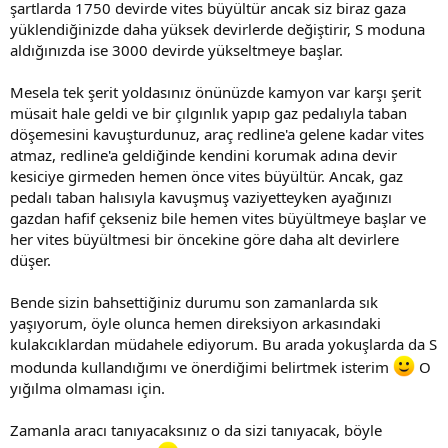
şartlarda 1750 devirde vites büyültür ancak siz biraz gaza
yüklendiğinizde daha yüksek devirlerde değiştirir, S moduna
aldığınızda ise 3000 devirde yükseltmeye başlar.
Mesela tek şerit yoldasınız önünüzde kamyon var karşı şerit
müsait hale geldi ve bir çılgınlık yapıp gaz pedalıyla taban
döşemesini kavuşturdunuz, araç redline'a gelene kadar vites
atmaz, redline'a geldiğinde kendini korumak adına devir
kesiciye girmeden hemen önce vites büyültür. Ancak, gaz
pedalı taban halısıyla kavuşmuş vaziyetteyken ayağınızı
gazdan hafif çekseniz bile hemen vites büyültmeye başlar ve
her vites büyültmesi bir öncekine göre daha alt devirlere
düşer.
Bende sizin bahsettiğiniz durumu son zamanlarda sık
yaşıyorum, öyle olunca hemen direksiyon arkasındaki
kulakcıklardan müdahele ediyorum. Bu arada yokuşlarda da S
modunda kullandığımı ve önerdiğimi belirtmek isterim
O
yığılma olmaması için.
Zamanla aracı tanıyacaksınız o da sizi tanıyacak, böyle