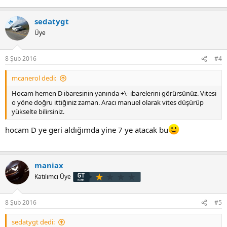
sedatygt
KS
Üye
8 Şub 2016
#4
mcanerol dedi:
Hocam hemen D ibaresinin yanında +\- ibarelerini görürsünüz. Vitesi
o yöne doğru ittiğiniz zaman. Aracı manuel olarak vites düşürüp
yükselte bilirsiniz.
hocam D ye geri aldığımda yine 7 ye atacak bu
maniax
Katılımcı Üye
8 Şub 2016
#5
sedatygt dedi: