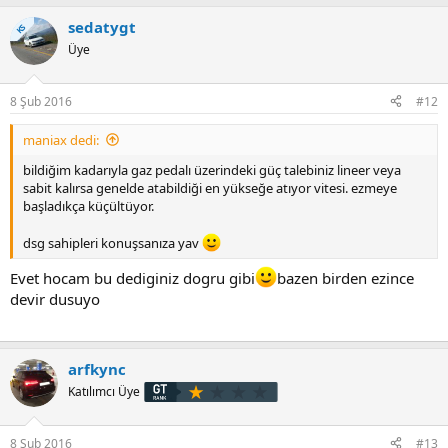
sedatygt
KS
Üye
8 Şub 2016
#12
maniax dedi:
bildiğim kadarıyla gaz pedalı üzerindeki güç talebiniz lineer veya
sabit kalırsa genelde atabildiği en yükseğe atıyor vitesi. ezmeye
başladıkça küçültüyor.
dsg sahipleri konuşsanıza yav
Evet hocam bu dediginiz dogru gibi
bazen birden ezince
devir dusuyo
arfkync
Katılımcı Üye
8 Şub 2016
#13