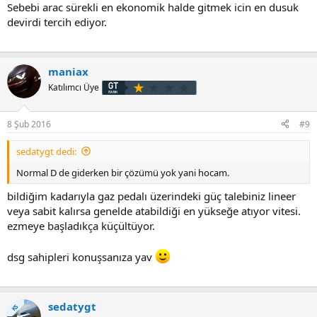
Sebebi arac sürekli en ekonomik halde gitmek icin en dusuk
devirdi tercih ediyor.
maniax
Katılımcı Üye
8 Şub 2016
#9
sedatygt dedi:
Normal D de giderken bir çözümü yok yani hocam.
bildiğim kadarıyla gaz pedalı üzerindeki güç talebiniz lineer
veya sabit kalırsa genelde atabildiği en yükseğe atıyor vitesi.
ezmeye başladıkça küçültüyor.
dsg sahipleri konuşsanıza yav
sedatygt
KS