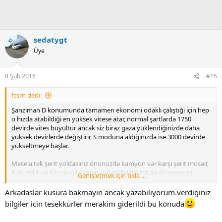
sedatygt
KS
Üye
8 Şub 2016
#15
fcsrn dedi:
Şanzıman D konumunda tamamen ekonomi odaklı çalıştığı için hep
o hızda atabildiği en yüksek vitese atar, normal şartlarda 1750
devirde vites büyültür ancak siz biraz gaza yüklendiğinizde daha
yüksek devirlerde değiştirir, S moduna aldığınızda ise 3000 devirde
yükseltmeye başlar.
Mesela tek şerit yoldasınız önünüzde kamyon var karşı şerit müsait
hale geldi ve bir çılgınlık yapıp gaz pedalıyla taban döşemesini
Genişletmek için tıkla ...
kavuşturdunuz, araç redline'a gelene kadar vites atmaz, redline'a
geldiğinde kendini korumak adına devir kesiciye girmeden hemen
Arkadaslar kusura bakmayin ancak yazabiliyorum.verdiginiz
önce vites büyültür. Ancak, gaz pedalı taban halısıyla kavuşmuş
bilgiler icin tesekkurler merakim giderildi bu konuda
vaziyetteyken ayağınızı gazdan hafif çekseniz bile hemen vites
büyültmeye başlar ve her vites büyültmesi bir öncekine göre daha