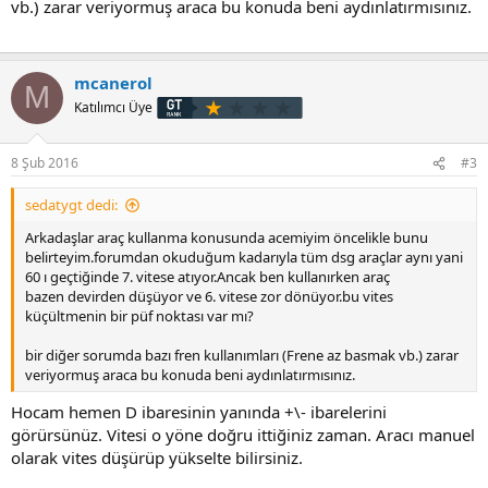
vb.) zarar veriyormuş araca bu konuda beni aydınlatırmısınız.
mcanerol
M
Katılımcı Üye
8 Şub 2016
#3
sedatygt dedi:
Arkadaşlar araç kullanma konusunda acemiyim öncelikle bunu
belirteyim.forumdan okuduğum kadarıyla tüm dsg araçlar aynı yani
60 ı geçtiğinde 7. vitese atıyor.Ancak ben kullanırken araç
bazen devirden düşüyor ve 6. vitese zor dönüyor.bu vites
küçültmenin bir püf noktası var mı?
bir diğer sorumda bazı fren kullanımları (Frene az basmak vb.) zarar
veriyormuş araca bu konuda beni aydınlatırmısınız.
Hocam hemen D ibaresinin yanında +\- ibarelerini
görürsünüz. Vitesi o yöne doğru ittiğiniz zaman. Aracı manuel
olarak vites düşürüp yükselte bilirsiniz.