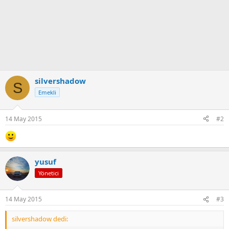
silvershadow
S
Emekli
14 May 2015
#2
yusuf
Yönetici
14 May 2015
#3
silvershadow dedi: