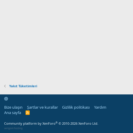
Yakıt Tüketimleri
Bize ulaşın
Şartlar ve kurallar
Gizlilik politikası
Yardım
Ana sayfa
R
S
S
®
Community platform by XenForo
© 2010-2026 XenForo Ltd.
verigom hosting