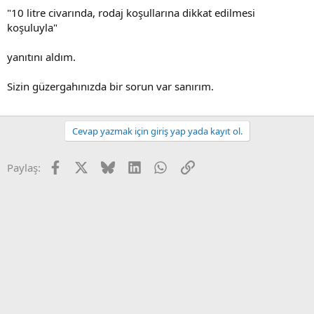
"10 litre civarında, rodaj koşullarına dikkat edilmesi
koşuluyla"
yanıtını aldım.
Sizin güzergahınızda bir sorun var sanırım.
Cevap yazmak için giriş yap yada kayıt ol.
Facebook
X
Bluesky
LinkedIn
WhatsApp
Link
Paylaş: