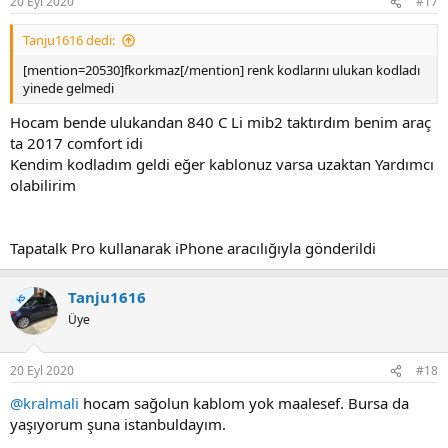
20 Eyl 2020
#17
Tanju1616 dedi:
[mention=20530]fkorkmaz[/mention] renk kodlarını ulukan kodladı
yinede gelmedi
Hocam bende ulukandan 840 C Li mib2 taktırdım benim araç
ta 2017 comfort idi
Kendim kodladım geldi eğer kablonuz varsa uzaktan Yardımcı
olabilirim
Tapatalk Pro kullanarak iPhone aracılığıyla gönderildi
Tanju1616
KS
Üye
20 Eyl 2020
#18
@kralmali
hocam sağolun kablom yok maalesef. Bursa da
yaşıyorum şuna istanbuldayım.