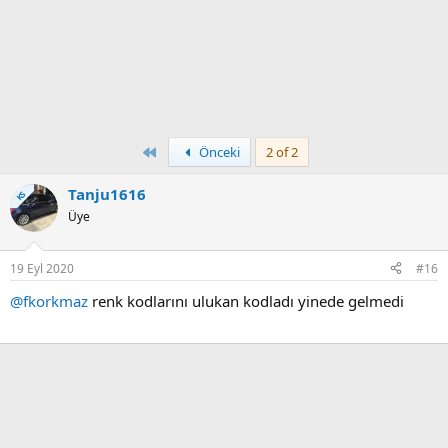
First
Önceki
2 of 2
Tanju1616
KS
Üye
19 Eyl 2020
#16
@fkorkmaz
renk kodlarını ulukan kodladı yinede gelmedi