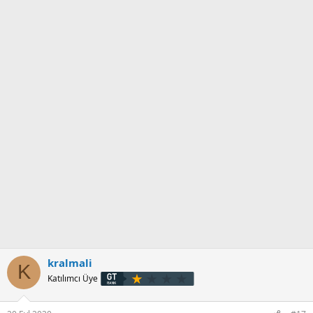
kralmali
K
Katılımcı Üye