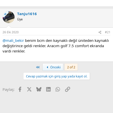
Tanju1616
KS
Üye
26 Eki 2020
#21
@mali_bekir
benim bcm den kaynaklı değil üniteden kaynaklı
değiştirince geldi renkler. Aracım golf 7.5 comfort ekranda
vardı renkler.
First
Önceki
2 of 2
Cevap yazmak için giriş yap yada kayıt ol.
Facebook
X
Bluesky
LinkedIn
WhatsApp
Link
Paylaş: