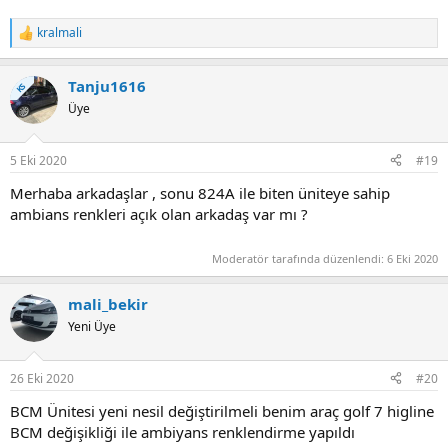
kralmali
T
e
p
Tanju1616
k
KS
i
Üye
l
e
r
5 Eki 2020
#19
:
Merhaba arkadaşlar , sonu 824A ile biten üniteye sahip
ambians renkleri açık olan arkadaş var mı ?
Moderatör tarafında düzenlendi:
6 Eki 2020
mali_bekir
Yeni Üye
26 Eki 2020
#20
BCM Ünitesi yeni nesil değiştirilmeli benim araç golf 7 higline
BCM değişikliği ile ambiyans renklendirme yapıldı