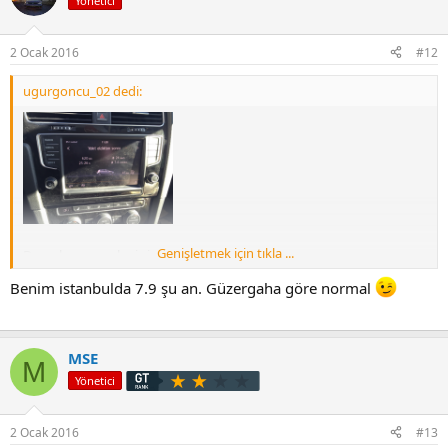
Yönetici
2 Ocak 2016
#12
ugurgoncu_02 dedi:
Genişletmek için tıkla ...
Degerler normal mi sizce
Benim istanbulda 7.9 şu an. Güzergaha göre normal
Sent from my iPhone using Tapatalk
MSE
M
Yönetici
2 Ocak 2016
#13