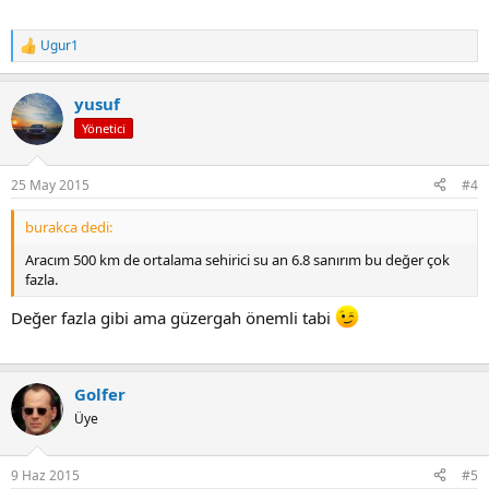
Ugur1
T
e
p
yusuf
k
i
Yönetici
l
e
r
25 May 2015
#4
:
burakca dedi:
Aracım 500 km de ortalama sehirici su an 6.8 sanırım bu değer çok
fazla.
Değer fazla gibi ama güzergah önemli tabi
Golfer
Üye
9 Haz 2015
#5