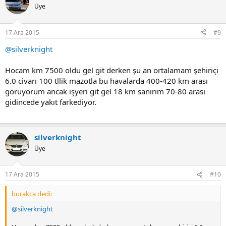
Üye
17 Ara 2015
#9
@silverknight
Hocam km 7500 oldu gel git derken şu an ortalamam şehiriçi
6.0 civarı 100 tllik mazotla bu havalarda 400-420 km arası
görüyorum ancak işyeri git gel 18 km sanırım 70-80 arası
gidincede yakıt farkediyor.
silverknight
Üye
17 Ara 2015
#10
burakca dedi:
@silverknight