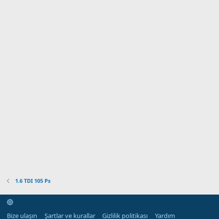
1.6 TDI 105 Ps
Bize ulaşın
Şartlar ve kurallar
Gizlilik politikası
Yardım