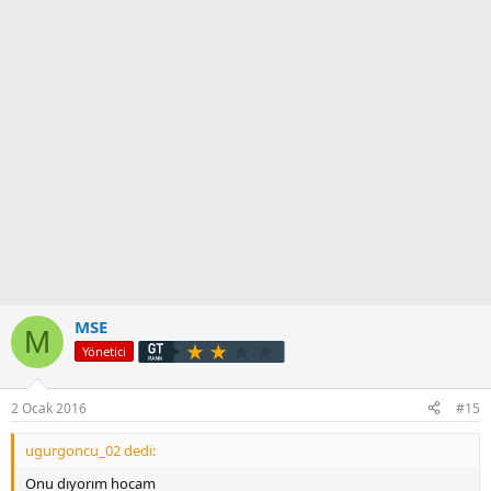
MSE
M
Yönetici
2 Ocak 2016
#15
ugurgoncu_02 dedi:
Onu dıyorım hocam