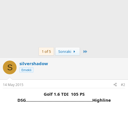
Son
1 of 5
Sonraki
silvershadow
S
Emekli
14 May 2015
#2
Golf 1.6 TDI 105 PS
DSG..........................................................Highline