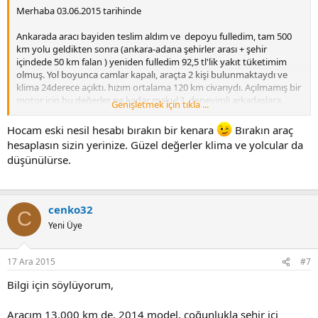
Merhaba 03.06.2015 tarihinde
Ankarada aracı bayiden teslim aldım ve depoyu fulledim, tam 500
km yolu geldikten sonra (ankara-adana şehirler arası + şehir
içindede 50 km falan ) yeniden fulledim 92,5 tl'lik yakıt tüketimim
olmuş. Yol boyunca camlar kapalı, araçta 2 kişi bulunmaktaydı ve
klima 24derece açıktı. hızım ortalama 120 km civarıydı. Açılmamış bir
motor için bu değerler ne kadar makul ? deneyimli arkadaşlara
Genişletmek için tıkla ...
sorarım... motor açılınca durum ne olur ? onu zaman gösterecek..
18,5 kuruşluk tüketim benim için oldukça ideal... umarım şehir
Hocam eski nesil hesabı bırakın bir kenara
Bırakın araç
içinde de yakın bir sonuç alırım.
hesaplasın sizin yerinize. Güzel değerler klima ve yolcular da
düşünülürse.
cenko32
C
Yeni Üye
17 Ara 2015
#7
Bilgi için söylüyorum,
Aracım 13.000 km de, 2014 model, çoğunlukla şehir içi