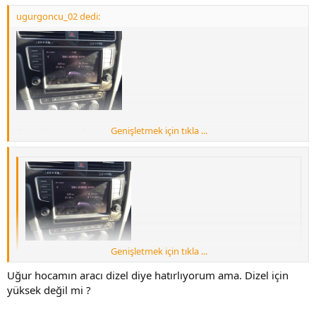
ugurgoncu_02 dedi:
Genişletmek için tıkla ...
Degerler normal mi sizce
Sent from my iPhone using Tapatalk
Genişletmek için tıkla ...
Genişletmek için tıkla ...
Degerler normal mi sizce
Uğur hocamın aracı dizel diye hatırlıyorum ama. Dizel için
Benim istanbulda 7.9 şu an. Güzergaha göre normal
Sent from my iPhone using Tapatalk
yüksek değil mi ?