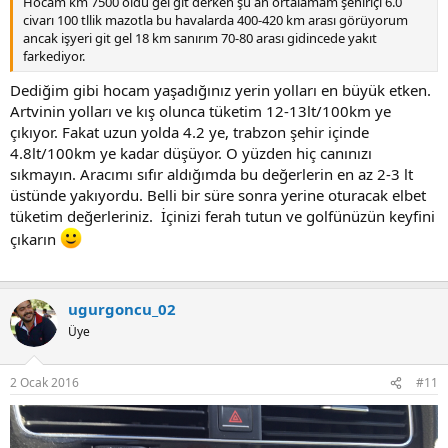
Hocam km 7500 oldu gel git derken şu an ortalamam şehiriçi 6.0
civarı 100 tllik mazotla bu havalarda 400-420 km arası görüyorum
ancak işyeri git gel 18 km sanırım 70-80 arası gidincede yakıt
farkediyor.
Dediğim gibi hocam yaşadığınız yerin yolları en büyük etken.
Artvinin yolları ve kış olunca tüketim 12-13lt/100km ye
çıkıyor. Fakat uzun yolda 4.2 ye, trabzon şehir içinde
4.8lt/100km ye kadar düşüyor. O yüzden hiç canınızı
sıkmayın. Aracımı sıfır aldığımda bu değerlerin en az 2-3 lt
üstünde yakıyordu. Belli bir süre sonra yerine oturacak elbet
tüketim değerleriniz. İçinizi ferah tutun ve golfünüzün keyfini
çıkarın
ugurgoncu_02
Üye
2 Ocak 2016
#11