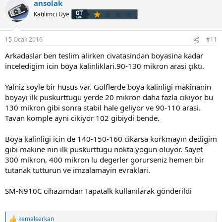
ansolak
Katılımcı Üye
15 Ocak 2016
#11
Arkadaslar ben teslim alirken civatasindan boyasina kadar
inceledigim icin boya kalinliklari.90-130 mikron arasi çıktı.
Yalniz soyle bir husus var. Golflerde boya kalinligi makinanin
boyayı ilk puskurttugu yerde 20 mikron daha fazla cikiyor bu
130 mikron gibi sonra stabil hale geliyor ve 90-110 arasi.
Tavan komple ayni cikiyor 102 gibiydi bende.
Boya kalinligi icin de 140-150-160 cikarsa korkmayın dedigim
gibi makine nin ilk puskurttugu nokta yogun oluyor. Sayet
300 mikron, 400 mikron lu degerler gorurseniz hemen bir
tutanak tutturun ve imzalamayin evraklari.
SM-N910C cihazımdan Tapatalk kullanılarak gönderildi
kemalserkan