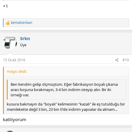
+1
kemalserkan
T
e
p
Srkn
k
i
Üye
l
e
r
15 Ocak 2016
#10
:
magic dedi:
Ben kendim gidip ölçmüştüm. Eğer fabrikasyon boyalı çıkarsa
aracı boşuna bırakmayın, 3-4 bin indirim isteyip alın. Bir iki
örneği var.
kusura bakmayın da "boyalı" kelimesinin "kazalı" ile eş tutulduğu bir
memlekette değil 3 bin, 23 bin tl'de indirim yapsalar da almam...
katiliyorum