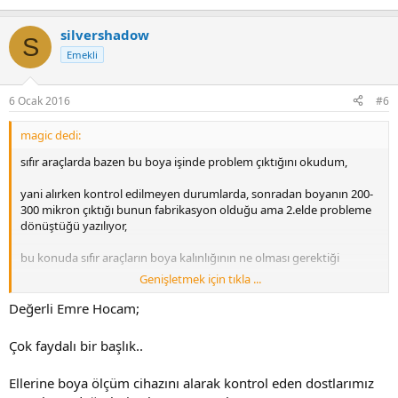
silvershadow
S
Emekli
6 Ocak 2016
#6
magic dedi:
sıfır araçlarda bazen bu boya işinde problem çıktığını okudum,
yani alırken kontrol edilmeyen durumlarda, sonradan boyanın 200-
300 mikron çıktığı bunun fabrikasyon olduğu ama 2.elde probleme
dönüştüğü yazılıyor,
bu konuda sıfır araçların boya kalınlığının ne olması gerektiği
Genişletmek için tıkla ...
aracı alırken kontrol edilmesinin önemi vs gibi konular yer alsın,
Değerli Emre Hocam;
90-160 mikronun normal olduğunu okudum ancak golf özelinde
bilgileri ve sıfır araç alırken deneyimlerinizi buradan paylaşalım...
Çok faydalı bir başlık..
Ellerine boya ölçüm cihazını alarak kontrol eden dostlarımız