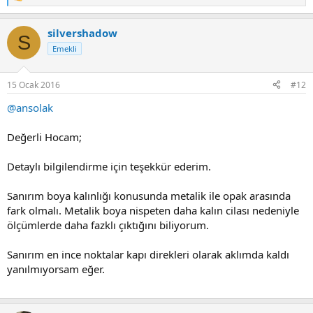
T
e
p
silvershadow
k
S
i
Emekli
l
e
r
15 Ocak 2016
#12
:
@ansolak
Değerli Hocam;
Detaylı bilgilendirme için teşekkür ederim.
Sanırım boya kalınlığı konusunda metalik ile opak arasında
fark olmalı. Metalik boya nispeten daha kalın cilası nedeniyle
ölçümlerde daha fazklı çıktığını biliyorum.
Sanırım en ince noktalar kapı direkleri olarak aklımda kaldı
yanılmıyorsam eğer.