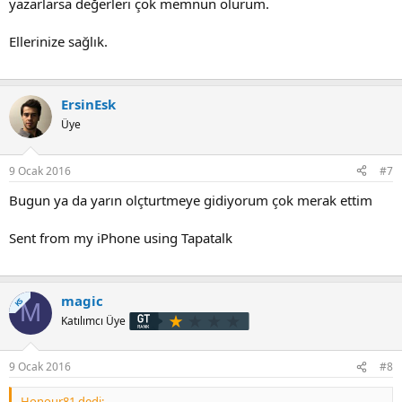
yazarlarsa değerleri çok memnun olurum.
Ellerinize sağlık.
ErsinEsk
Üye
9 Ocak 2016
#7
Bugun ya da yarın olçturtmeye gidiyorum çok merak ettim
Sent from my iPhone using Tapatalk
magic
KS
M
Katılımcı Üye
9 Ocak 2016
#8
Honour81 dedi: