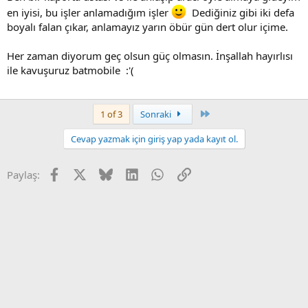
en iyisi, bu işler anlamadığım işler
Dediğiniz gibi iki defa
boyalı falan çıkar, anlamayız yarın öbür gün dert olur içime.
Her zaman diyorum geç olsun güç olmasın. İnşallah hayırlısı
ile kavuşuruz batmobile :'(
Son
1 of 3
Sonraki
Cevap yazmak için giriş yap yada kayıt ol.
Facebook
X
Bluesky
LinkedIn
WhatsApp
Link
Paylaş: