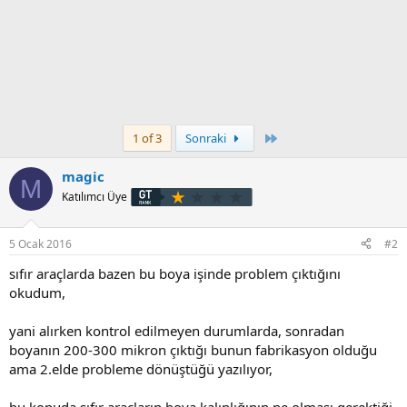
Son
1 of 3
Sonraki
magic
M
Katılımcı Üye
5 Ocak 2016
#2
sıfır araçlarda bazen bu boya işinde problem çıktığını
okudum,
yani alırken kontrol edilmeyen durumlarda, sonradan
boyanın 200-300 mikron çıktığı bunun fabrikasyon olduğu
ama 2.elde probleme dönüştüğü yazılıyor,
bu konuda sıfır araçların boya kalınlığının ne olması gerektiği