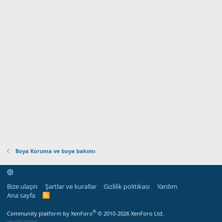
Boya Koruma ve boya bakımı
Bize ulaşın
Şartlar ve kurallar
Gizlilik politikası
Yardım
Ana sayfa
R
S
S
®
Community platform by XenForo
© 2010-2026 XenForo Ltd.
verigom hosting