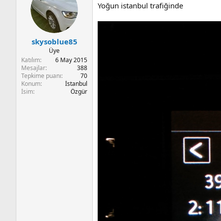
Yoğun istanbul trafiğinde
skysoblue85
Üye
Katılım
6 May 2015
Mesajlar
388
Tepkime puanı
70
Konum
İstanbul
İsim
Özgür