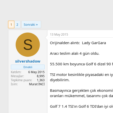
n
i
1
2
Sonraki
13 May 2015
S
Orijinalden alıntı: Lady GarGara
Aracı teslim alalı 4 gün oldu.
silvershadow
55.500 km boyunca Golf 6 dizel 90 h
Emekli
Katılım
6 May 2015
TSI motor kesinlikle piyasadaki en iy
Mesajlar
8,995
diyebilirim.
Tepkime puanı
1,363
İsim
Murat İNCİ
Basmayınca gerçekten çok ekonomik. S
oranları mükemmel, tasarımı çok dah
Golf 7 1.4 TSI'ın Golf 6 TDI'dan iyi