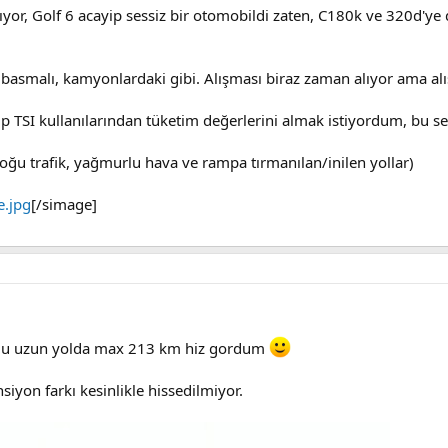
lıyor, Golf 6 acayip sessiz bir otomobildi zaten, C180k ve 320d'ye
an basmalı, kamyonlardaki gibi. Alışması biraz zaman alıyor ama 
p TSI kullanılarından tüketim değerlerini almak istiyordum, bu 
çoğu trafik, yağmurlu hava ve rampa tırmanılan/inilen yollar)
e.jpg
[/simage]
ldu uzun yolda max 213 km hiz gordum
iyon farkı kesinlikle hissedilmiyor.