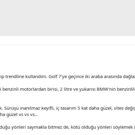
p trendline kullandım. Golf 7'ye geçince iki araba arasında dağl
i benzinli motorlardan birisi, 2 litre ve yukarısı BMW'nin benzinlil
ürüşü inanılmaz keyifli, iç tasarım 5 kat daha güzel, vites değişt
a güzel vs vs vs...
 olduğu yönleri saymakla bitmez de, kötü olduğu yönleri söylemek 