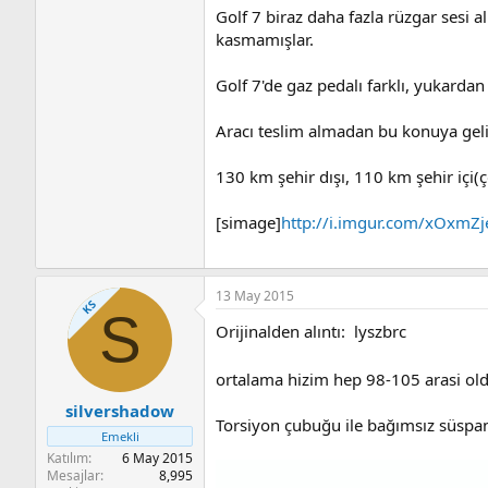
Golf 7 biraz daha fazla rüzgar sesi a
kasmamışlar.
Golf 7'de gaz pedalı farklı, yukard
Aracı teslim almadan bu konuya geli
130 km şehir dışı, 110 km şehir içi(
[simage]
http://i.imgur.com/xOxmZj
13 May 2015
KS
S
Orijinalden alıntı: lyszbrc
ortalama hizim hep 98-105 arasi o
silvershadow
Torsiyon çubuğu ile bağımsız süspans
Emekli
Katılım
6 May 2015
Mesajlar
8,995