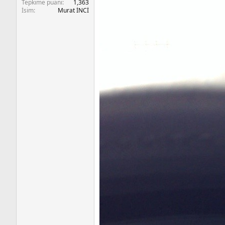
Tepkime puanı
1,363
İsim
Murat İNCİ