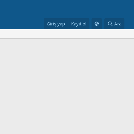
Giriş yap
Kayıt ol
Ara