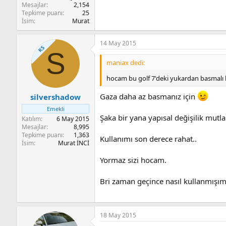
Mesajlar
2,154
Tepkime puanı
25
İsim
Murat
14 May 2015
KS
S
maniax dedi:
hocam bu golf 7'deki yukardan basmalı k
Gaza daha az basmanız için
silvershadow
Emekli
Şaka bir yana yapısal değişilik mutl
Katılım
6 May 2015
Mesajlar
8,995
Tepkime puanı
1,363
Kullanımı son derece rahat..
İsim
Murat İNCİ
Yormaz sizi hocam.
Bri zaman geçince nasıl kullanmışım 
18 May 2015