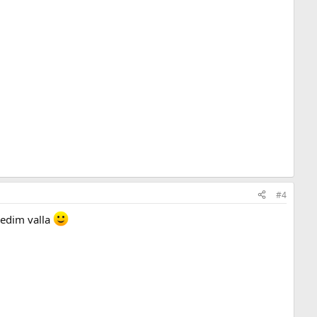
#4
medim valla