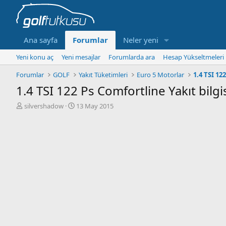
Ana sayfa
Forumlar
Neler yeni
Yeni konu aç
Yeni mesajlar
Forumlarda ara
Hesap Yükseltmeleri
Forumlar
GOLF
Yakıt Tüketimleri
Euro 5 Motorlar
1.4 TSI 122
1.4 TSI 122 Ps Comfortline Yakıt bilg
K
B
silvershadow
13 May 2015
o
a
n
ş
b
l
u
a
y
n
u
g
b
ı
a
ç
ş
t
l
a
a
r
t
i
a
h