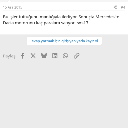
15 Ara 2015
#4
Bu işler tuttuğunu mantığıyla ilerliyor. Sonuçta Mercedes'te
Dacia motorunu kaç paralara satıyor s=s17
Cevap yazmak için giriş yap yada kayıt ol.
Facebook
X
Bluesky
LinkedIn
WhatsApp
Link
Paylaş: