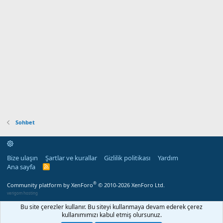
Sohbet
Bize ulaşın
Şartlar ve kurallar
Gizlilik politikası
Yardım
Ana sayfa
R
S
S
®
Community platform by XenForo
© 2010-2026 XenForo Ltd.
verigom hosting
Bu site çerezler kullanır. Bu siteyi kullanmaya devam ederek çerez
kullanımımızı kabul etmiş olursunuz.