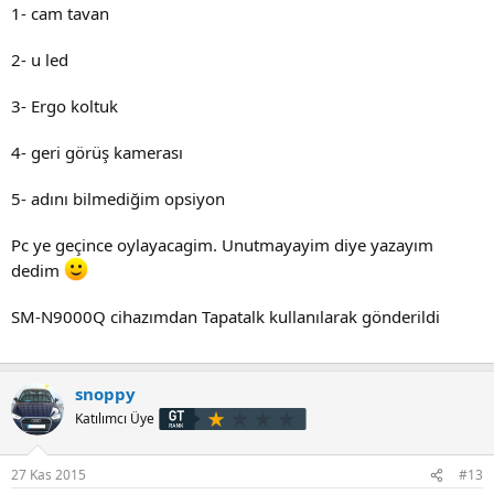
1- cam tavan
2- u led
3- Ergo koltuk
4- geri görüş kamerası
5- adını bilmediğim opsiyon
Pc ye geçince oylayacagim. Unutmayayim diye yazayım
dedim
SM-N9000Q cihazımdan Tapatalk kullanılarak gönderildi
snoppy
Katılımcı Üye
27 Kas 2015
#13