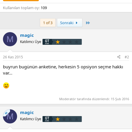
Kullanılan toplam oy
109
Son
1 of 3
Sonraki
magic
M
Katılımcı Üye
26 Kas 2015
#2
buyrun bugünün anketine, herkesin 5 opsiyon seçme hakkı
var...
Moderatör tarafında düzenlendi:
15 Şub 2016
magic
KS
M
Katılımcı Üye