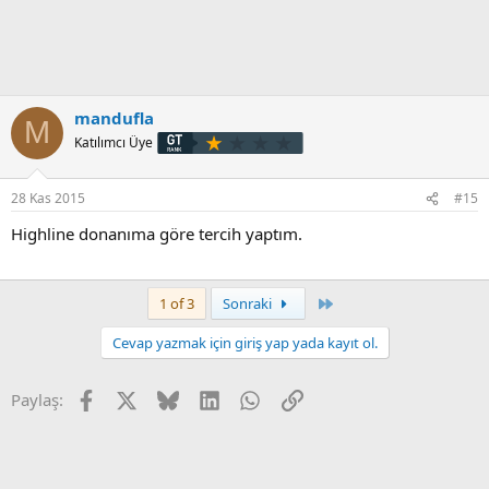
mandufla
M
Katılımcı Üye
28 Kas 2015
#15
Highline donanıma göre tercih yaptım.
Son
1 of 3
Sonraki
Cevap yazmak için giriş yap yada kayıt ol.
Facebook
X
Bluesky
LinkedIn
WhatsApp
Link
Paylaş: