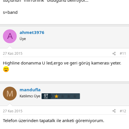
s=band
ahmet3976
A
Üye
27 Kas 2015
#11
Highline donanıma U led,ergo ve geri görüş kamerası yeter.
mandufla
M
Katılımcı Üye
27 Kas 2015
#12
Telefon üzerinden tapatalk ile anketi göremiyorum.