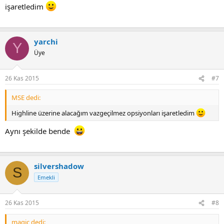
işaretledim
yarchi
Y
Üye
26 Kas 2015
#7
MSE dedi:
Highline üzerine alacağım vazgeçilmez opsiyonları işaretledim
Aynı şekilde bende
silvershadow
S
Emekli
26 Kas 2015
#8
magic dedi: