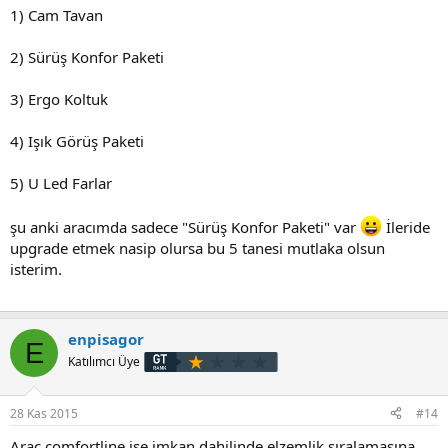
1) Cam Tavan
2) Sürüş Konfor Paketi
3) Ergo Koltuk
4) Işık Görüş Paketi
5) U Led Farlar
şu anki aracımda sadece "Sürüş Konfor Paketi" var
İleride
upgrade etmek nasip olursa bu 5 tanesi mutlaka olsun
isterim.
enpisagor
E
Katılımcı Üye
28 Kas 2015
#14
Araç comfortline ise imkan dahilinde elzemlik sıralamasına