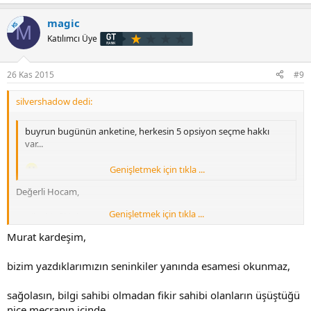
magic
KS
M
Katılımcı Üye
26 Kas 2015
#9
silvershadow dedi:
buyrun bugünün anketine, herkesin 5 opsiyon seçme hakkı
var...
Genişletmek için tıkla ...
Değerli Hocam,
Genişletmek için tıkla ...
Harika bir fikir bu....
Murat kardeşim,
Tebrik ve teşekkür ederim
bizim yazdıklarımızın seninkiler yanında esamesi okunmaz,
sağolasın, bilgi sahibi olmadan fikir sahibi olanların üşüştüğü
nice mecranın içinde