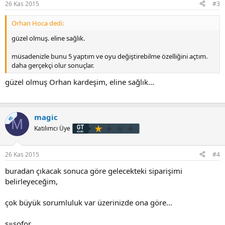
26 Kas 2015
#3
Orhan Hoca dedi:
güzel olmuş. eline sağlık.
müsadenizle bunu 5 yaptım ve oyu değiştirebilme özelliğini açtım.
daha gerçekçi olur sonuçlar.
güzel olmuş Orhan kardeşim, eline sağlık...
magic
KS
M
Katılımcı Üye
26 Kas 2015
#4
buradan çıkacak sonuca göre gelecekteki siparişimi
belirleyeceğim,
çok büyük sorumluluk var üzerinizde ona göre...
s=sofor