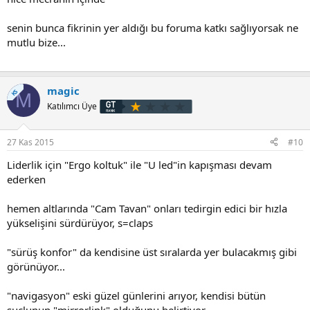
senin bunca fikrinin yer aldığı bu foruma katkı sağlıyorsak ne
mutlu bize...
magic
KS
M
Katılımcı Üye
27 Kas 2015
#10
Liderlik için "Ergo koltuk" ile "U led"in kapışması devam
ederken
hemen altlarında "Cam Tavan" onları tedirgin edici bir hızla
yükselişini sürdürüyor, s=claps
"sürüş konfor" da kendisine üst sıralarda yer bulacakmış gibi
görünüyor...
"navigasyon" eski güzel günlerini arıyor, kendisi bütün
suçlunun "mirrorlink" olduğunu belirtiyor...