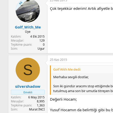
25 Kas 2015
KS
Çok teşekkür ederim! Artık afiyetle
Golf_With_Me
Üye
Katılım
4 Eki 2015
Mesajlar
129
Tepkime puanı
0
İsim
Ugur
25 Kas 2015
S
Golf With Me dedi:
Merhaba sevgili dostlar,
Son iki gündür aracımı stop ettiğimde bir 
silvershadow
tutulmuş ama son bir umutla titreyen bir
Emekli
Katılım
6 May 2015
Değerli Hocam;
Mesajlar
8,995
Tepkime puanı
1,363
İsim
Murat İNCİ
Yusuf Hocamın da belirttiği gibi bu b