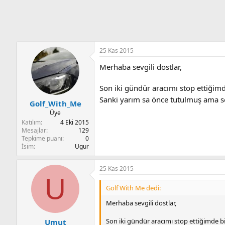
n
i
25 Kas 2015
Merhaba sevgili dostlar,
Son iki gündür aracımı stop ettiğimde 
Sanki yarım sa önce tutulmuş ama son
Golf_With_Me
Üye
Katılım
4 Eki 2015
Mesajlar
129
Tepkime puanı
0
İsim
Ugur
25 Kas 2015
U
Golf With Me dedi:
Merhaba sevgili dostlar,
Son iki gündür aracımı stop ettiğimde bir 
Umut