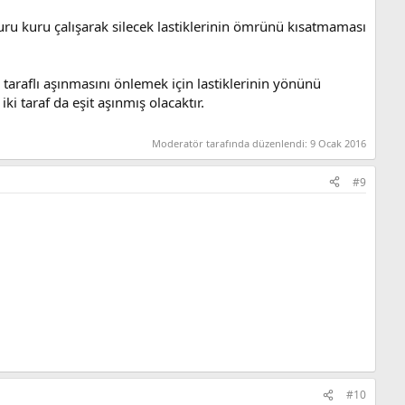
uru kuru çalışarak silecek lastiklerinin ömrünü kısatmaması
k taraflı aşınmasını önlemek için lastiklerinin yönünü
ki taraf da eşit aşınmış olacaktır.
Moderatör tarafında düzenlendi:
9 Ocak 2016
#9
#10