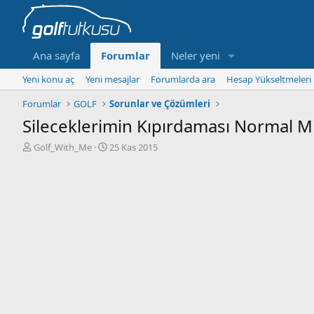
Ana sayfa
Forumlar
Neler yeni
Yeni konu aç
Yeni mesajlar
Forumlarda ara
Hesap Yükseltmeleri
Forumlar
GOLF
Sorunlar ve Çözümleri
Sileceklerimin Kıpırdaması Normal M
K
B
Golf_With_Me
25 Kas 2015
o
a
n
ş
b
l
u
a
y
n
u
g
b
ı
a
ç
ş
t
l
a
a
r
t
i
a
h