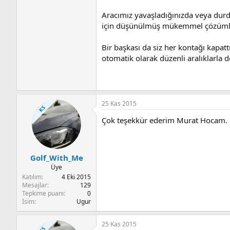
Aracımız yavaşladığınızda veya durd
için düşünülmüş mükemmel çözümlerd
Bir başkası da siz her kontağı kapatt
otomatik olarak düzenli aralıklarla de
25 Kas 2015
KS
Çok teşekkür ederim Murat Hocam. B
Golf_With_Me
Üye
Katılım
4 Eki 2015
Mesajlar
129
Tepkime puanı
0
İsim
Ugur
25 Kas 2015
KS