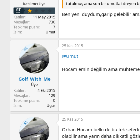
tutulmuş ama son bir umutla titreyen bir
Katılımcı Üye
Ben yeni duydum,garip gelebilir am
Katılım
11 May 2015
Mesajlar
730
Tepkime puanı
7
İsim
Umut
25 Kas 2015
KS
@Umut
Hocam emin değilim ama muhtemelen 
Golf_With_Me
Üye
Katılım
4 Eki 2015
Mesajlar
129
Tepkime puanı
0
İsim
Ugur
25 Kas 2015
KS
Orhan Hocam belki de bu tek seferlik
olabilir ama yarın daha dikkatli gö