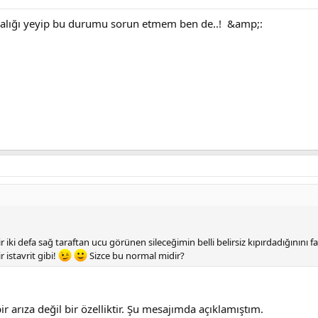
 balığı yeyip bu durumu sorun etmem ben de..! &amp;:
iki defa sağ taraftan ucu görünen sileceğimin belli belirsiz kıpırdadığınını fa
 istavrit gibi!
Sizce bu normal midir?
ir arıza değil bir özelliktir. Şu mesajımda açıklamıştım.