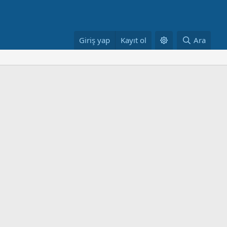
Giriş yap
Kayıt ol
Ara