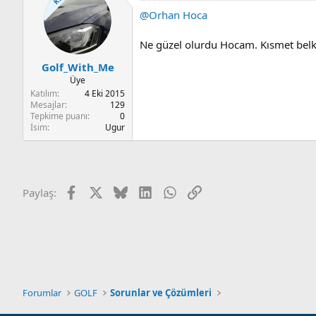
@Orhan Hoca
Ne güzel olurdu Hocam. Kısmet belki
Golf_With_Me
Üye
Katılım
4 Eki 2015
Mesajlar
129
Tepkime puanı
0
İsim
Ugur
Facebook
X
Bluesky
LinkedIn
WhatsApp
Link
Paylaş:
Forumlar
GOLF
Sorunlar ve Çözümleri