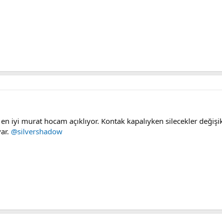
n iyi murat hocam açıklıyor. Kontak kapalıyken silecekler değişi
var.
@silvershadow