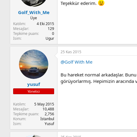
Teşekkür ederim.
Golf_With_Me
Üye
Katılım
4 Eki 2015
Mesajlar
129
Tepkime puanı
0
İsim
Ugur
25 Kas 2015
@Golf With Me
Bu hareket normal arkadaşlar. Bunu e
görüyorlarmış. Hepimizin aracında 
yusuf
Yönetici
Katılım
5 May 2015
Mesajlar
10,488
Tepkime puanı
2,756
Konum
İstanbul
İsim
Yusuf