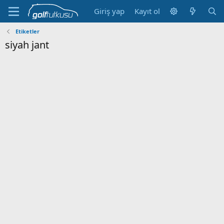
Giriş yap
Kayıt ol
Etiketler
siyah jant