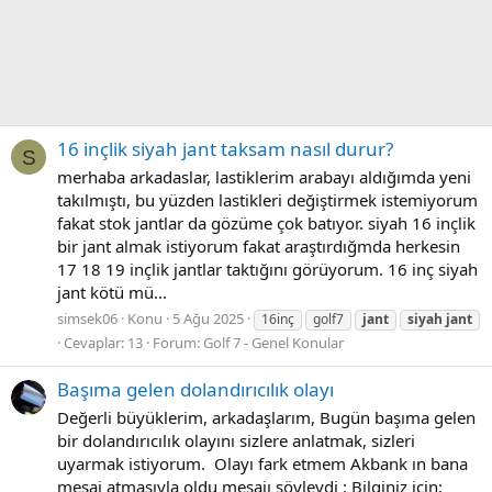
16 inçlik siyah jant taksam nasıl durur?
S
merhaba arkadaslar, lastiklerim arabayı aldığımda yeni
takılmıştı, bu yüzden lastikleri değiştirmek istemiyorum
fakat stok jantlar da gözüme çok batıyor. siyah 16 inçlik
bir jant almak istiyorum fakat araştırdığmda herkesin
17 18 19 inçlik jantlar taktığını görüyorum. 16 inç siyah
jant kötü mü...
simsek06
Konu
5 Ağu 2025
16inç
golf7
jant
siyah
jant
Cevaplar: 13
Forum:
Golf 7 - Genel Konular
Başıma gelen dolandırıcılık olayı
Değerli büyüklerim, arkadaşlarım, Bugün başıma gelen
bir dolandırıcılık olayını sizlere anlatmak, sizleri
uyarmak istiyorum. Olayı fark etmem Akbank ın bana
mesaj atmasıyla oldu mesajı şöyleydi : Bilginiz icin: