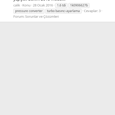
calik
Konu
28 Ocak 2016
1.6 tdi
1k0906627b
Cevaplar: 3
pressure converter
turbo basıncı ayarlama
Forum:
Sorunlar ve Çözümleri