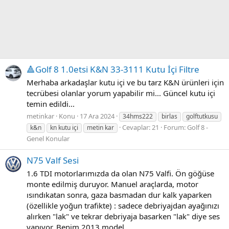
🔺Golf 8 1.0etsi K&N 33-3111 Kutu İçi Filtre
Merhaba arkadaşlar kutu içi ve bu tarz K&N ürünleri için
tecrübesi olanlar yorum yapabilir mi... Güncel kutu içi
temin edildi...
metinkar
Konu
17 Ara 2024
34hms222
birlas
golftutkusu
Cevaplar: 21
Forum:
Golf 8 -
k&n
kn kutu içi
metin kar
Genel Konular
N75 Valf Sesi
1.6 TDI motorlarımızda da olan N75 Valfi. Ön göğüse
monte edilmiş duruyor. Manuel araçlarda, motor
ısındıkatan sonra, gaza basmadan dur kalk yaparken
(özellikle yoğun trafikte) : sadece debriyajdan ayağınızı
alırken "lak" ve tekrar debriyaja basarken "lak" diye ses
yapıyor. Benim 2013 model...