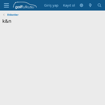
Giriş yap
Kayıt ol
Etiketler
k&n