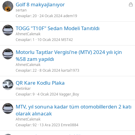
K
Golf 8 makyajlanıyor
i
sertan
Cevaplar
20
24 Ocak 2024
adem19
l
i
TOGG "T10F" Sedan Modeli Tanıtıldı
t
AhmetCakmak
l
Cevaplar
1
10 Ocak 2024
MST42
i
Motorlu Taşıtlar Vergisi'ne (MTV) 2024 yılı için
%58 zam yapıldı
AhmetCakmak
Cevaplar
22
8 Ocak 2024
kartal1973
QR Kare Kodlu Plaka
metinkar
Cevaplar
9
4 Ocak 2024
Vagger_Boy
MTV, yıl sonuna kadar tüm otomobillerden 2 katı
olarak alınacak
AhmetCakmak
Cevaplar
92
13 Ara 2023
Emre0884