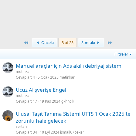
First
Son
Önceki
3 of 25
Sonraki
Filtreler
Manuel araçlar için Ads akıllı debriyaj sistemi
metinkar
Cevaplar
4
5 Ocak 2025
metinkar
Ucuz Alışverişe Engel
metinkar
Cevaplar
17
19 Kas 2024
gkhnclk
Ulusal Taşıt Tanıma Sistemi UTTS 1 Ocak 2025'te
zorunlu hale gelecek
sertan
Cevaplar
34
10 Eyl 2024
ismail67peker