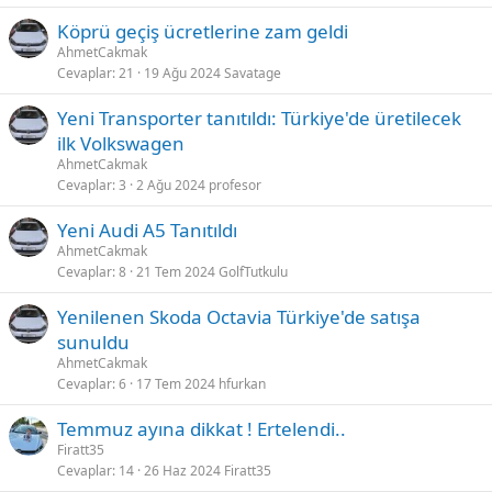
Köprü geçiş ücretlerine zam geldi
AhmetCakmak
Cevaplar
21
19 Ağu 2024
Savatage
Yeni Transporter tanıtıldı: Türkiye'de üretilecek
ilk Volkswagen
AhmetCakmak
Cevaplar
3
2 Ağu 2024
profesor
Yeni Audi A5 Tanıtıldı
AhmetCakmak
Cevaplar
8
21 Tem 2024
GolfTutkulu
Yenilenen Skoda Octavia Türkiye'de satışa
sunuldu
AhmetCakmak
Cevaplar
6
17 Tem 2024
hfurkan
Temmuz ayına dikkat ! Ertelendi..
Firatt35
Cevaplar
14
26 Haz 2024
Firatt35