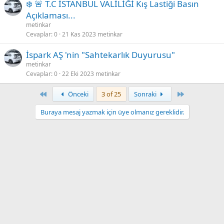
❄️ 🚨 T.C İSTANBUL VALİLİĞİ Kış Lastiği Basın
Açıklaması...
metinkar
Cevaplar
0
21 Kas 2023
metinkar
İspark AŞ 'nin "Sahtekarlık Duyurusu"
metinkar
Cevaplar
0
22 Eki 2023
metinkar
First
Son
Önceki
3 of 25
Sonraki
Buraya mesaj yazmak için üye olmanız gereklidir.