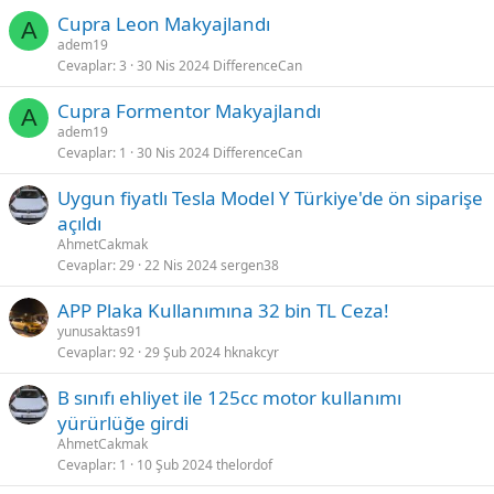
Cupra Leon Makyajlandı
A
adem19
Cevaplar
3
30 Nis 2024
DifferenceCan
Cupra Formentor Makyajlandı
A
adem19
Cevaplar
1
30 Nis 2024
DifferenceCan
Uygun fiyatlı Tesla Model Y Türkiye'de ön siparişe
açıldı
AhmetCakmak
Cevaplar
29
22 Nis 2024
sergen38
APP Plaka Kullanımına 32 bin TL Ceza!
yunusaktas91
Cevaplar
92
29 Şub 2024
hknakcyr
B sınıfı ehliyet ile 125cc motor kullanımı
yürürlüğe girdi
AhmetCakmak
Cevaplar
1
10 Şub 2024
thelordof