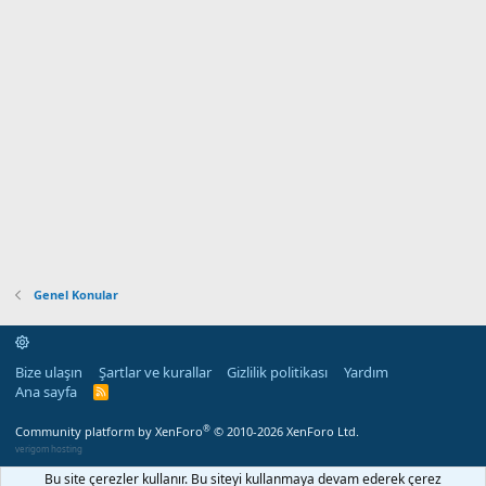
Genel Konular
Bize ulaşın
Şartlar ve kurallar
Gizlilik politikası
Yardım
Ana sayfa
R
S
S
®
Community platform by XenForo
© 2010-2026 XenForo Ltd.
verigom hosting
Bu site çerezler kullanır. Bu siteyi kullanmaya devam ederek çerez