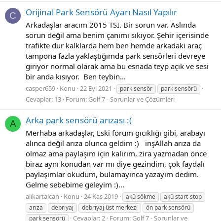
Orijinal Park Sensörü Ayarı Nasıl Yapılır
C
Arkadaşlar aracım 2015 TSİ. Bir sorun var. Aslında
sorun değil ama benim çanımı sıkıyor. Şehir içerisinde
trafikte dur kalklarda hem ben hemde arkadaki araç
tampona fazla yaklaştığımda park sensörleri devreye
giriyor normal olarak ama bu esnada teyp açık ve sesi
bir anda kısıyor. Ben teybin...
casper659
Konu
22 Eyl 2021
park sensör
park sensörü
Cevaplar: 13
Forum:
Golf 7 - Sorunlar ve Çözümleri
Arka park sensörü arızası :(
A
Merhaba arkadaşlar, Eski forum gıcıklığı gibi, arabayı
alınca değil arıza olunca geldim :) inşAllah arıza da
olmaz ama paylaşım için kalırım, zira yazmadan önce
biraz aynı konudan var mı diye gezindim, çok faydalı
paylaşımlar okudum, bulamayınca yazayım dedim.
Gelme sebebime geleyim :)...
alikartalcan
Konu
24 Kas 2019
akü sökme
akü start-stop
arıza
debriyaj
debriyaj üst merkezi
ön park sensörü
Cevaplar: 2
Forum:
Golf 7 - Sorunlar ve
park sensörü