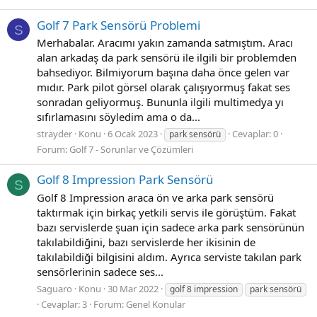
Golf 7 Park Sensörü Problemi
S
Merhabalar. Aracımı yakın zamanda satmıştım. Aracı
alan arkadaş da park sensörü ile ilgili bir problemden
bahsediyor. Bilmiyorum başına daha önce gelen var
mıdır. Park pilot görsel olarak çalışıyormuş fakat ses
sonradan geliyormuş. Bununla ilgili multimedya yı
sıfırlamasını söyledim ama o da...
strayder
Konu
6 Ocak 2023
Cevaplar: 0
park sensörü
Forum:
Golf 7 - Sorunlar ve Çözümleri
Golf 8 Impression Park Sensörü
S
Golf 8 Impression araca ön ve arka park sensörü
taktırmak için birkaç yetkili servis ile görüştüm. Fakat
bazı servislerde şuan için sadece arka park sensörünün
takılabildiğini, bazı servislerde her ikisinin de
takılabildiği bilgisini aldım. Ayrıca serviste takılan park
sensörlerinin sadece ses...
Saguaro
Konu
30 Mar 2022
golf 8 impression
park sensörü
Cevaplar: 3
Forum:
Genel Konular