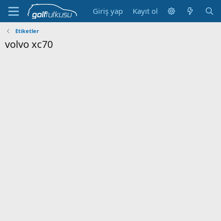
Giriş yap
Kayıt ol
Etiketler
volvo xc70