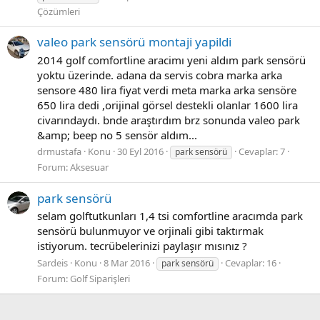
Çözümleri
valeo park sensörü montaji yapildi
2014 golf comfortline aracimı yeni aldım park sensörü
yoktu üzerinde. adana da servis cobra marka arka
sensore 480 lira fiyat verdi meta marka arka sensöre
650 lira dedi ,orijinal görsel destekli olanlar 1600 lira
civarındaydı. bnde araştırdım brz sonunda valeo park
&amp; beep no 5 sensör aldım...
drmustafa
Konu
30 Eyl 2016
Cevaplar: 7
park sensörü
Forum:
Aksesuar
park sensörü
selam golftutkunları 1,4 tsi comfortline aracımda park
sensörü bulunmuyor ve orjinali gibi taktırmak
istiyorum. tecrübelerinizi paylaşır mısınız ?
Sardeis
Konu
8 Mar 2016
Cevaplar: 16
park sensörü
Forum:
Golf Siparişleri