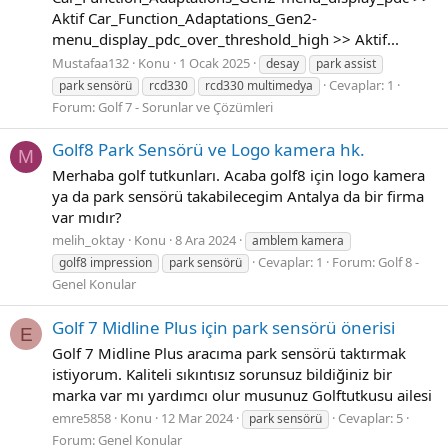
Aktif Car_Function_Adaptations_Gen2-
menu_display_pdc_over_threshold_high >> Aktif...
Mustafaa132
Konu
1 Ocak 2025
desay
park assist
Cevaplar: 1
park sensörü
rcd330
rcd330 multimedya
Forum:
Golf 7 - Sorunlar ve Çözümleri
Golf8 Park Sensörü ve Logo kamera hk.
M
Merhaba golf tutkunları. Acaba golf8 için logo kamera
ya da park sensörü takabilecegim Antalya da bir firma
var mıdır?
melih_oktay
Konu
8 Ara 2024
amblem kamera
Cevaplar: 1
Forum:
Golf 8 -
golf8 impression
park sensörü
Genel Konular
Golf 7 Midline Plus için park sensörü önerisi
E
Golf 7 Midline Plus aracıma park sensörü taktırmak
istiyorum. Kaliteli sıkıntısız sorunsuz bildiğiniz bir
marka var mı yardımcı olur musunuz Golftutkusu ailesi
emre5858
Konu
12 Mar 2024
Cevaplar: 5
park sensörü
Forum:
Genel Konular