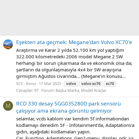
Eşekten ata geçmek: Megane'dan Volvo XC70'e
Araştırma ve Karar 2 yılda 52.100 km yol yaptığım
322.000 kilometredeki 2006 model Megane 2 SW
herhangi bir sorun çıkarmasa da ve ekonomik olsa da;
şartların da olgunlaşmasıyla 4x4 bir SW arayışına
girmiştim Ağustos civarında... (Megane'ın konusu...
SCC
Konu
17 Mar 2025
volvo
volvo
xc70
xc70
Cevaplar: 97
Forum:
Başka Marka, Model Araçlar
RCD 330 desay 5GG035280D park sensörü
M
çalışıyor ama ekrana görüntü gelmiyor
selamlar, vcds kablom var kendim 5f informationdan
kodlamayı denedim 5F - Infotainment'da, Adaptations'a
gidin, aşağıdaki kodlamaları yapın.
Car_Function_Adaptations_Gen2-menu_display_pdc >>