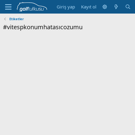
Giriş yap
Kayıt ol
Etiketler
#vitespkonumhatasıcozumu