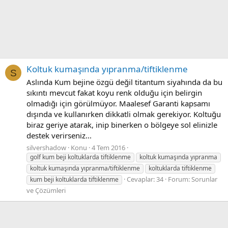
Koltuk kumaşında yıpranma/tiftiklenme
S
Aslında Kum bejine özgü değil titantum siyahında da bu
sıkıntı mevcut fakat koyu renk olduğu için belirgin
olmadığı için görülmüyor. Maalesef Garanti kapsamı
dışında ve kullanırken dikkatli olmak gerekiyor. Koltuğu
biraz geriye atarak, inip binerken o bölgeye sol elinizle
destek verirseniz...
silvershadow
Konu
4 Tem 2016
golf kum beji koltuklarda tiftiklenme
koltuk kumaşında yıpranma
koltuk kumaşında yıpranma/tiftiklenme
koltuklarda tiftiklenme
Cevaplar: 34
Forum:
Sorunlar
kum beji koltuklarda tiftiklenme
ve Çözümleri