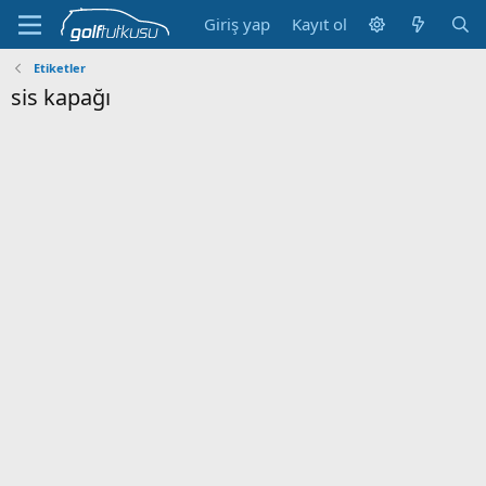
Giriş yap
Kayıt ol
Etiketler
sis kapağı