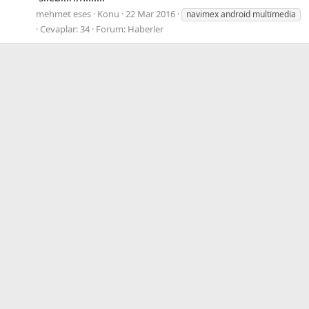
mehmet eses
Konu
22 Mar 2016
navimex androi̇d multi̇medi̇a
Cevaplar: 34
Forum:
Haberler