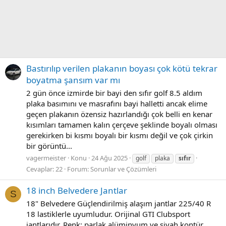
Bastırılıp verilen plakanın boyası çok kötü tekrar
boyatma şansım var mı
2 gün önce izmirde bir bayi den sıfır golf 8.5 aldım
plaka basımını ve masrafını bayi halletti ancak elime
geçen plakanın özensiz hazırlandığı çok belli en kenar
kısımları tamamen kalın çerçeve şeklinde boyalı olması
gerekirken bi kısmı boyalı bir kısmı değil ve çok çirkin
bir görüntü...
vagermeister
Konu
24 Ağu 2025
golf
plaka
sıfır
Cevaplar: 22
Forum:
Sorunlar ve Çözümleri
18 inch Belvedere Jantlar
S
18" Belvedere Güçlendirilmiş alaşım jantlar 225/40 R
18 lastiklerle uyumludur. Orijinal GTI Clubsport
jantlarıdır. Renk: parlak alüminyum ve siyah kontür