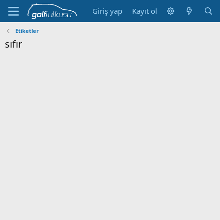
Giriş yap
Kayıt ol
Etiketler
sıfır