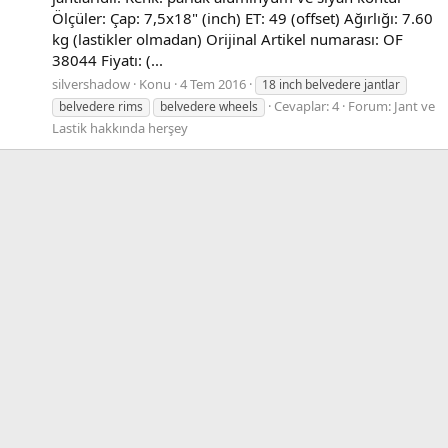
Ölçüler: Çap: 7,5x18" (inch) ET: 49 (offset) Ağırlığı: 7.60
kg (lastikler olmadan) Orijinal Artikel numarası: OF
38044 Fiyatı: (...
silvershadow
Konu
4 Tem 2016
18 inch belvedere jantlar
Cevaplar: 4
Forum:
Jant ve
belvedere rims
belvedere wheels
Lastik hakkında herşey