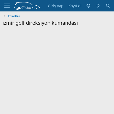
Giriş yap
Kayıt ol
Etiketler
i̇zmir golf direksiyon kumandası