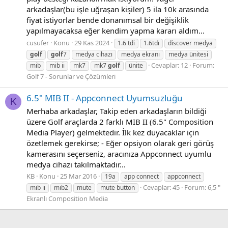
arkadaşlar(bu işle uğraşan kişiler) 5 ila 10k arasında
fiyat istiyorlar bende donanımsal bir değişiklik
yapılmayacaksa eğer kendim yapma kararı aldım...
cusufer
Konu
29 Kas 2024
1.6 tdi
1.6tdi̇
discover medya
golf
golf
7
medya cihazı
medya ekranı
medya ünitesi
Cevaplar: 12
Forum:
mib
mib ii
mk7
mk7
golf
ünite
Golf 7 - Sorunlar ve Çözümleri
6.5" MIB II - Appconnect Uyumsuzluğu
K
Merhaba arkadaşlar, Takip eden arkadaşların bildiği
üzere Golf araçlarda 2 farklı MIB II (6.5" Composition
Media Player) gelmektedir. İlk kez duyacaklar için
özetlemek gerekirse; - Eğer opsiyon olarak geri görüş
kamerasını seçerseniz, aracınıza Appconnect uyumlu
medya cihazı takılmaktadır...
KB
Konu
25 Mar 2016
19a
app connect
appconnect
Cevaplar: 45
Forum:
6,5 "
mib ii
mib2
mute
mute button
Ekranlı Composition Media