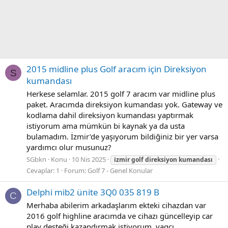
2015 midline plus Golf aracım için Direksiyon
S
kumandası
Herkese selamlar. 2015 golf 7 aracım var midline plus
paket. Aracımda direksiyon kumandası yok. Gateway ve
kodlama dahil direksiyon kumandası yaptırmak
istiyorum ama mümkün bi kaynak ya da usta
bulamadım. İzmir’de yaşıyorum bildiğiniz bir yer varsa
yardımcı olur musunuz?
SGbkn
Konu
10 Nis 2025
i̇zmir
golf
direksiyon
kumandası
Cevaplar: 1
Forum:
Golf 7 - Genel Konular
Delphi mib2 ünite 3Q0 035 819 B
C
Merhaba abilerim arkadaşlarım ekteki cihazdan var
2016 golf highline aracımda ve cihazı güncelleyip car
play desteği kazandırmak istiyorum. vagcı