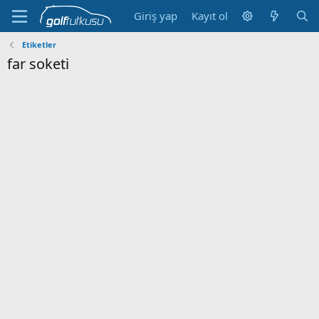
Giriş yap
Kayıt ol
Etiketler
far soketi