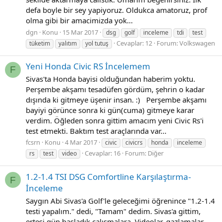
defa boyle bir sey yapiyoruz. Oldukca amatoruz, prof
olma gibi bir amacimizda yok...
dgn
Konu
15 Mar 2017
dsg
golf
inceleme
tdi
test
Cevaplar: 12
Forum:
Volkswagen
tüketim
yalıtım
yol tutuş
Yeni Honda Civic RS İncelemem
F
Sivas'ta Honda bayisi olduğundan haberim yoktu.
Perşembe akşamı tesadüfen gördüm, şehrin o kadar
dışında ki gitmeye üşenir insan. :) Perşembe akşamı
bayiyi görünce sonra ki gün(cuma) gitmeye karar
verdim. Öğleden sonra gittim amacım yeni Civic Rs'i
test etmekti. Baktım test araçlarında var...
fcsrn
Konu
4 Mar 2017
civic
civicrs
honda
inceleme
Cevaplar: 16
Forum:
Diğer
rs
test
video
1.2-1.4 TSI DSG Comfortline Karşılaştırma-
F
İnceleme
Saygın Abi Sivas'a Golf'le geleceğimi öğrenince "1.2-1.4
testi yapalım." dedi, "Tamam" dedim. Sivas'a gittim,
ertesi gün başladık çalışmalara. Videolar, gazlamalar,