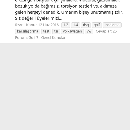
bozuk yolda bağımsız, torsiyon testleri vs. aklımıza
gelen herşeyi denedik. Umarım bişey unutmamışızdır.
Siz değerli üyelerimizi...
fcsrn
Konu
12 Haz 2016
1.2
1.4
dsg
golf
inceleme
Cevaplar: 25
karşılaştırma
test
tsı
volkswagen
vw
Forum:
Golf 7 - Genel Konular