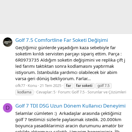
Golf 7.5 Comfortline Far Soketi Değişimi
Geçtiğimiz günlerde yaşadığım kaza sebebiyle far
soketim kırıldı servisten parçayı sipariş ettim. Parça :
6R0973735 Aldığım soketin değişimini ve replika çift j
led farımı taktıktan sonra kodlamasını yaptırmak
istiyorum. İstanbulda yardımcı olabilecek bir abim
varsa geri dönüş bekliyorum. Farlar...
ofk77
Konu
21 Tem 2025
far
far
soketi
golf 7.5
Cevaplar: 5
Forum:
Golf 7.5 - Sorunlar ve Çözümleri
kodlama
Golf 7 TDI DSG Uzun Dönem Kullanıcı Deneyimi
D
Selamlar cümleten :) Arkadaşlar arasında çektiğimiz
golf 7 testimizi sizlerle paylasmak istedik. 20.000km
boyunca yasadiklarimizi aracin durumunu amatör bir
sekilde aktarmaya calistik. Umarim begenirsiniz. İlk