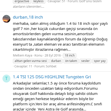
Cevaplar: 51
Forum:
Golf'ünü teslim
ergoactive
keyless
alanların izlenimleri....
durban,18 inch
merhaba, satın almış olduğum 1.4 tsi 18 inch spor yaylı
golf 7 nin ,her küçük cukurdan geçişi sırasında ön
amortisörlerden gelen vurma sesinin,amortisör
takozlarından kaynaklandığını forum da öğrenip Doğuş
esenyurt ta ,satan eleman ve aracı tanıttıran elemanın
cıkartılmıştır itirazlarına rağmen...
Meltem Kaya
Konu
28 Eyl 2016
18 inch
alttan gelen vurma sesi
durban
ön takım
sesler
spor yay
Cevaplar: 11
Forum:
Sohbet
1.4 TSI 125 DSG HIGHLINE Tungsten Gri
T
Arkadaşlar selamlar,1.5 ay önce foruma kaydoldum
ondan önceden uzaktan takip ediyordum.Forumu
okuyarak Golf hakkında detaylı bilgi sahibi oldum
emeği geçen herkese teşekkür ederim böyle bir
platform için.Yeni bir araç alma arifesindeyim.C sınıfı
araçlar içinde Yeni Astra ile Golf arasında...