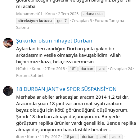
mı acaba
Muhammet01
Konu
2 Tem 2025
adana usta
Cevaplar: 5
Forum:
Tanışma
direksiyon
kutusu
golf 7
Salonu
Şükürler olsun nihayet Durban
Aylardan beri aradığım Durban janta yakın bir
arkadaşımın vesile olmasıyla kavuşabildim. Allah
hiçbirimize kaza, bela,ceza vermesin.
HCahit
Konu
2 Tem 2018
Cevaplar: 24
18”
durban
jant
Forum:
Sohbet
18 DURBAN JANT ve SPOR SÜSPANSİYON
Merhabalar abiler arkadaşlar, aracım 2014 1.2 tsi dır.
Aracımda şuan 18 jant var ama mat siyah arabam
beyaz olduğu için kötü göründüğünü düşünüyorum.
Şimdi 18 durban almayı düşünüyorum. Bir yerle
görüştüm replika ürünler vardı genellikle. Bende replika
almayı düşünüyorum bana lastikle beraber...
iltan
Konu
11 Eyl 2017
18 jant
durban
jant
lastik