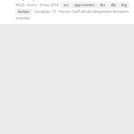
tfk35
Konu
9 Haz 2016
acc
app-connect
dcc
dla
dsg
Cevaplar: 15
Forum:
Golf almak isteyenlere donanım
durban
önerileri