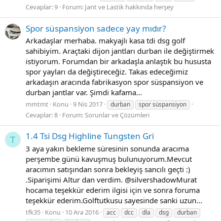
Cevaplar: 9
Forum:
Jant ve Lastik hakkında herşey
Spor süspansiyon sadece yay mıdır?
Arkadaşlar merhaba. makyajlı kasa tdi dsg golf
sahibiyim. Araçtaki dijon jantları durban ile değiştirmek
istiyorum. Forumdan bir arkadaşla anlaştık bu hususta
spor yayları da değiştireceğiz. Takas edeceğimiz
arkadaşın aracında fabrikasyon spor süspansiyon ve
durban jantlar var. Şimdi kafama...
mmtmt
Konu
9 Nis 2017
durban
spor süspansiyon
Cevaplar: 8
Forum:
Sorunlar ve Çözümleri
1.4 Tsi Dsg Highline Tungsten Gri
T
3 aya yakın bekleme süresinin sonunda aracıma
perşembe günü kavuşmuş bulunuyorum.Mevcut
aracımın satışından sonra bekleyiş sancılı geçti :)
.Siparişimi Altur dan verdim. @silvershadowMurat
hocama teşekkür ederim ilgisi için ve sonra foruma
teşekkür ederim.Golftutkusu sayesinde sanki uzun...
tfk35
Konu
10 Ara 2016
acc
dcc
dla
dsg
durban