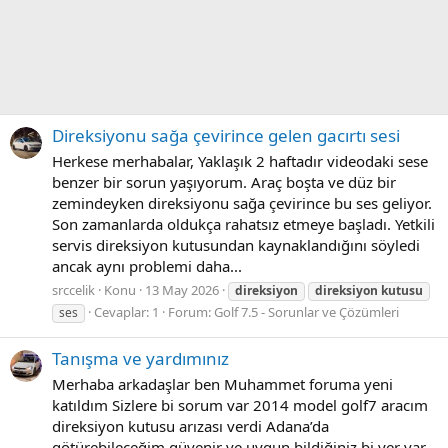
Direksiyonu sağa çevirince gelen gacırtı sesi
Herkese merhabalar, Yaklaşık 2 haftadır videodaki sese
benzer bir sorun yaşıyorum. Araç boşta ve düz bir
zemindeyken direksiyonu sağa çevirince bu ses geliyor.
Son zamanlarda oldukça rahatsız etmeye başladı. Yetkili
servis direksiyon kutusundan kaynaklandığını söyledi
ancak aynı problemi daha...
srccelik
Konu
13 May 2026
direksiyon
direksiyon
kutusu
Cevaplar: 1
Forum:
Golf 7.5 - Sorunlar ve Çözümleri
ses
Tanışma ve yardımınız
Merhaba arkadaşlar ben Muhammet foruma yeni
katıldım Sizlere bi sorum var 2014 model golf7 aracım
direksiyon kutusu arızası verdi Adana’da
götürebileceğim güvenir ve uygun bildiğiniz bi yer var