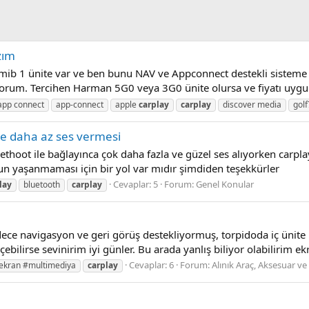
zım
ib 1 ünite var ve ben bunu NAV ve Appconnect destekli sisteme 
rum. Tercihen Harman 5G0 veya 3G0 ünite olursa ve fiyatı uygun v
app connect
app-connect
apple
carplay
carplay
discover media
golf
re daha az ses vermesi
thoot ile bağlayınca çok daha fazla ve güzel ses alıyorken carpl
n yaşanmaması için bir yol var mıdır şimdiden teşekkürler
Cevaplar: 5
Forum:
Genel Konular
lay
bluetooth
carplay
ece navigasyon ve geri görüş destekliyormuş, torpidoda iç ünite m
bilirse sevinirim iyi günler. Bu arada yanlış biliyor olabilirim ekr
Cevaplar: 6
Forum:
Alınık Araç, Aksesuar ve
#ekran #multimediya
carplay