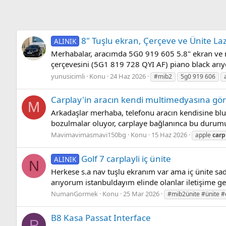
8" Tuşlu ekran, Çerçeve ve Ünite La
ALINIK
Merhabalar, aracımda 5G0 919 605 5.8" ekran ve m
çerçevesini (5G1 819 728 QYI AF) piano black arıyo
yunusicimli
Konu
24 Haz 2026
#mib2
5g0 919 606
Carplay'in aracın kendi multimedyasına gö
M
Arkadaşlar merhaba, telefonu aracın kendisine blue
bozulmalar oluyor, carplaye bağlanınca bu durumu
Mavimavimasmavi150bg
Konu
15 Haz 2026
apple
carp
Golf 7 carplayli iç ünite
ALINIK
N
Herkese s.a nav tuşlu ekranım var ama iç ünite sad
arıyorum istanbuldayım elinde olanlar iletişime geçe
NumanGormek
Konu
25 Mar 2026
#mib2ünite #ünite 
B8 Kasa Passat Interface
P