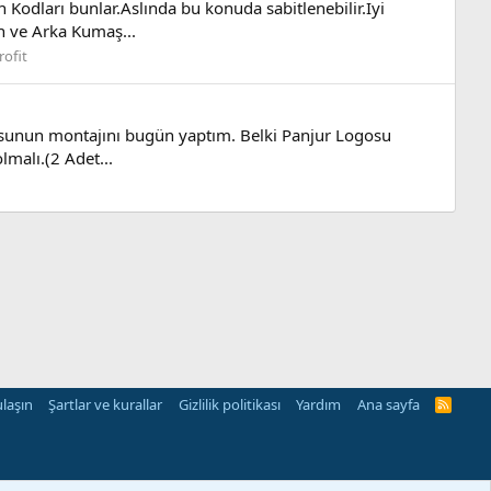
odları bunlar.Aslında bu konuda sabitlenebilir.İyi
n ve Arka Kumaş...
rofit
ogosunun montajını bugün yaptım. Belki Panjur Logosu
malı.(2 Adet...
ulaşın
Şartlar ve kurallar
Gizlilik politikası
Yardım
Ana sayfa
R
S
S