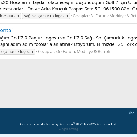
 Hocalarım faydalı olabileceğini düşündüğüm Golf 7 için Ürün K
İç Aksesuarlar: -Ön ve Arka Kauçuk Paspas Seti: 5G1061500 82V -Ö
Cevaplar: 3
Forum:
Modifiye & Ret
aksesuarları
sağ -sol çamurluk logoları
ontajı
irttiğim Golf 7 R Panjur Logosu ve Golf 7 R Sağ - Sol Çamurluk L
jını adım adım fotolarla anlatmak istiyorum. Elimizde T25 Torx ol
Cevaplar: 46
Forum:
Modifiye & Retrofit
ol çamurluk logoları
Bize 
®
Community platform by XenForo
© 2010-2026 XenForo Ltd.
verigom hosting