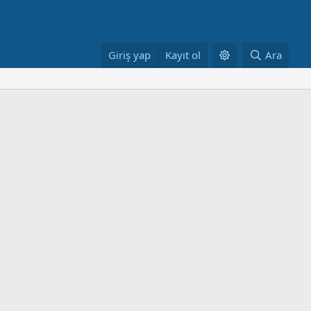
Giriş yap
Kayıt ol
Ara