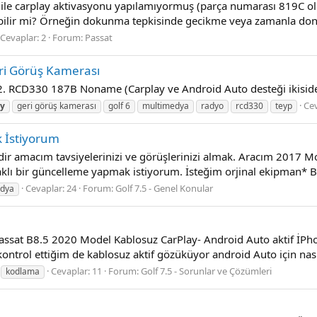
ile carplay aktivasyonu yapılamıyormuş (parça numarası 819C old
rebilir mi? Örneğin dokunma tepkisinde gecikme veya zamanla do
Cevaplar: 2
Forum:
Passat
i Görüş Kamerası
. RCD330 187B Noname (Carplay ve Android Auto desteği ikiside 
Cev
ay
geri görüş kamerası
golf 6
multimedya
radyo
rcd330
teyp
 İstiyorum
ldir amacım tavsiyelerinizi ve görüşlerinizi almak. Aracım 2017 
aklı bir güncelleme yapmak istiyorum. İsteğim orjinal ekipman* B
Cevaplar: 24
Forum:
Golf 7.5 - Genel Konular
edya
 Passat B8.5 2020 Model Kablosuz CarPlay- Android Auto aktif İP
ntrol ettiğim de kablosuz aktif gözüküyor android Auto için nasıl
Cevaplar: 11
Forum:
Golf 7.5 - Sorunlar ve Çözümleri
kodlama