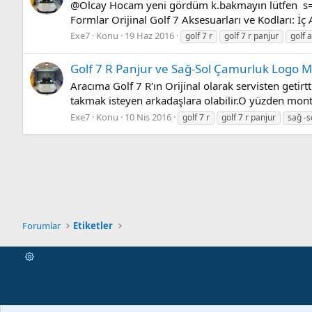
@Olcay Hocam yeni gördüm k.bakmayın lütfen s=s20
Formlar Orijinal Golf 7 Aksesuarları ve Kodları: 
Exe7
Konu
19 Haz 2016
golf 7 r
golf 7 r panjur
golf 
Golf 7 R Panjur ve Sağ-Sol Çamurluk Logo M
Aracıma Golf 7 R'ın Orijinal olarak servisten get
takmak isteyen arkadaşlara olabilir.O yüzden monta
Exe7
Konu
10 Nis 2016
golf 7 r
golf 7 r panjur
sağ -s
Forumlar
Etiketler