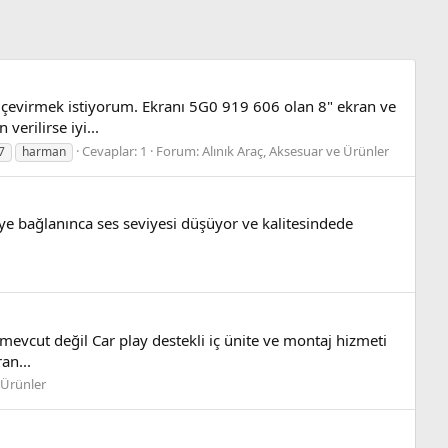
çevirmek istiyorum. Ekranı 5G0 919 606 olan 8" ekran ve
erilirse iyi...
Cevaplar: 1
Forum:
Alınık Araç, Aksesuar ve Ürünler
7
harman
aye bağlanınca ses seviyesi düşüyor ve kalitesindede
evcut değil Car play destekli iç ünite ve montaj hizmeti
an...
 Ürünler