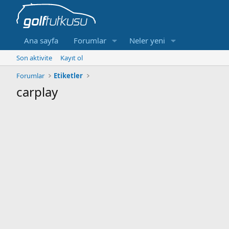
Ana sayfa
Forumlar
Neler yeni
Son aktivite
Kayıt ol
Forumlar
Etiketler
carplay