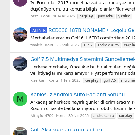
İyi Forumlar. 2017 model passat aracımda yazılım 
düşünüyorum. Bu konuda bilgisi olanlar fikir ve
psst
Konu
16 Mar 2026
carplay
passatb8
yazılım
RCD330 187B NONAME + Logolu Ger
ALINIK
Merhabalar aracım Golf 6 1.6TDI comfortline 2012
tywish
Konu
6 Ocak 2026
alınık
android auto
carpl
Golf 7.5 Multimedya Sistemimi Güncellemek
Herkese merhaba, Öncelikle bu bir alım ilanı deği
ve ihtiyaçlarımı karşılamıyor. Fiyat performans od
klserkan
Konu
1 Tem 2025
carplay
golf 7.5
multim
Kablosuz Android Auto Bağlantı Sorunu
M
Arkadaşlar herkese hayırlı günler dilerim aracım
Xiaomi cihaz ile bağlanamıyorum obd cihazım ile ko
Mtayfur4700
Konu
30 Nis 2025
androidauto
carplay
Golf Aksesuarları ürün kodları