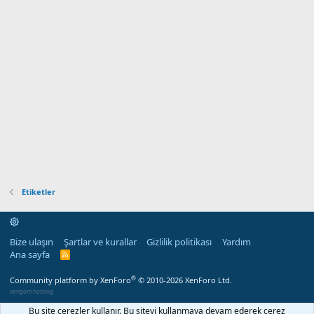
Etiketler
Bize ulaşın
Şartlar ve kurallar
Gizlilik politikası
Yardım
Ana sayfa
R
S
S
®
Community platform by XenForo
© 2010-2026 XenForo Ltd.
verigom hosting
Bu site çerezler kullanır. Bu siteyi kullanmaya devam ederek çerez