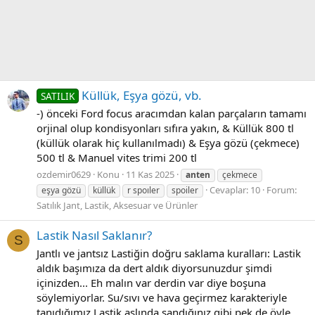
Küllük, Eşya gözü, vb.
SATILIK
-) önceki Ford focus aracımdan kalan parçaların tamamı
orjinal olup kondisyonları sıfıra yakın, & Küllük 800 tl
(küllük olarak hiç kullanılmadı) & Eşya gözü (çekmece)
500 tl & Manuel vites trimi 200 tl
ozdemir0629
Konu
11 Kas 2025
anten
çekmece
Cevaplar: 10
Forum:
eşya gözü
küllük
r spoıler
spoiler
Satılık Jant, Lastik, Aksesuar ve Ürünler
Lastik Nasıl Saklanır?
S
Jantlı ve jantsız Lastiğin doğru saklama kuralları: Lastik
aldık başımıza da dert aldık diyorsunuzdur şimdi
içinizden... Eh malın var derdin var diye boşuna
söylemiyorlar. Su/sıvı ve hava geçirmez karakteriyle
tanıdığımız Lastik aslında sandığınız gibi pek de öyle