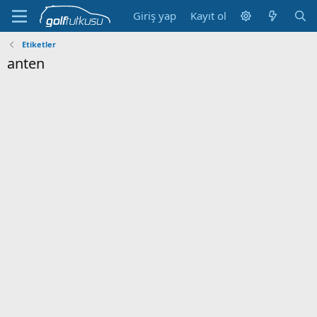
Giriş yap
Kayıt ol
Etiketler
anten