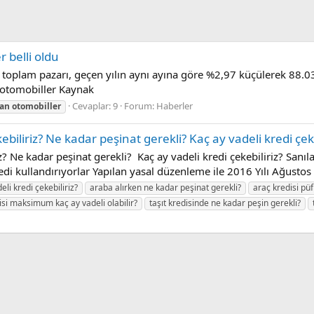
 belli oldu
aç toplam pazarı, geçen yılın aynı ayına göre %2,97 küçülerek 88.0
i otomobiller Kaynak
Cevaplar: 9
Forum:
Haberler
tan
otomobiller
liriz? Ne kadar peşinat gerekli? Kaç ay vadeli kredi çeke
Ne kadar peşinat gerekli? Kaç ay vadeli kredi çekebiliriz? Sanılan
edi kullandırıyorlar Yapılan yasal düzenleme ile 2016 Yılı Ağustos 
eli kredi çekebiliriz?
araba alırken ne kadar peşinat gerekli?
araç kredisi püf
disi maksimum kaç ay vadeli olabilir?
taşıt kredisinde ne kadar peşin gerekli?