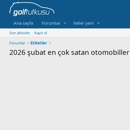
Ana sayfa
Forumlar
Neler yeni
Son aktivite
Kayıt ol
Forumlar
Etiketler
2026 şubat en çok satan otomobiller