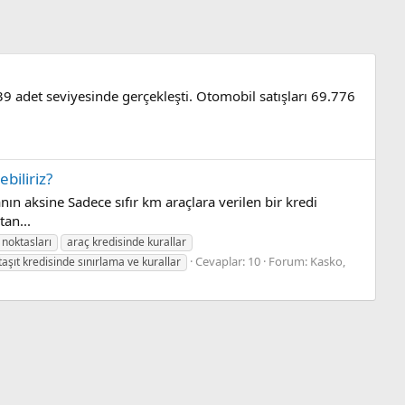
39 adet seviyesinde gerçekleşti. Otomobil satışları 69.776
biliriz?
ın aksine Sadece sıfır km araçlara verilen bir kredi
tan...
 noktasları
araç kredisinde kurallar
Cevaplar: 10
Forum:
Kasko,
taşıt kredisinde sınırlama ve kurallar