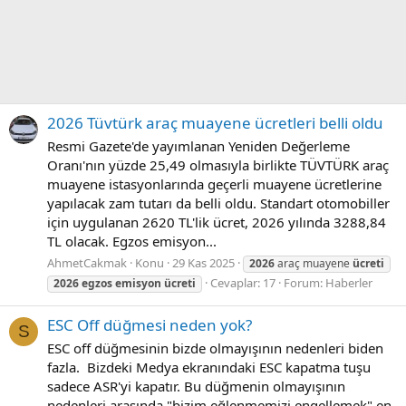
2026 Tüvtürk araç muayene ücretleri belli oldu
Resmi Gazete'de yayımlanan Yeniden Değerleme
Oranı'nın yüzde 25,49 olmasıyla birlikte TÜVTÜRK araç
muayene istasyonlarında geçerli muayene ücretlerine
yapılacak zam tutarı da belli oldu. Standart otomobiller
için uygulanan 2620 TL'lik ücret, 2026 yılında 3288,84
TL olacak. Egzos emisyon...
AhmetCakmak
Konu
29 Kas 2025
2026
araç muayene
ücreti
Cevaplar: 17
Forum:
Haberler
2026
egzos
emisyon
ücreti
ESC Off düğmesi neden yok?
S
ESC off düğmesinin bizde olmayışının nedenleri biden
fazla. Bizdeki Medya ekranındaki ESC kapatma tuşu
sadece ASR'yi kapatır. Bu düğmenin olmayışının
nedenleri arasında "bizim eğlenmemizi engellemek" en