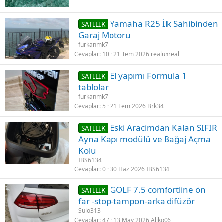
Yamaha R25 İlk Sahibinden
SATILIK
Garaj Motoru
furkanmk7
Cevaplar
10
21 Tem 2026
realunreal
El yapımı Formula 1
SATILIK
tablolar
furkanmk7
Cevaplar
5
21 Tem 2026
Brk34
Eski Aracimdan Kalan SIFIR
SATILIK
Ayna Kapı modülü ve Bağaj Açma
Kolu
IBS6134
Cevaplar
0
30 Haz 2026
IBS6134
GOLF 7.5 comfortline ön
SATILIK
far -stop-tampon-arka difüzör
Sulo313
Cevaplar
47
13 May 2026
Aliko06