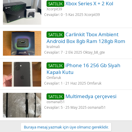
Xbox Series X + 2 Kol
SATILIK
Xcorpit39
Cevaplar
0
5 Kas 2025
Xcorpit39
Carlinkit Tbox Ambient
SATILIK
Android Box 8gb Ram 128gb Rom
kralmali
Cevaplar
7
2 Eki 2025
Oktay_b8_gte
iPhone 16 256 Gb Siyah
SATILIK
Kapalı Kutu
Omfaruk
Cevaplar
1
21 Haz 2025
Omfaruk
Multimedya çerçevesi
SATILIK
osmanal51
Cevaplar
5
25 May 2025
osmanal51
Buraya mesaj yazmak için üye olmanız gereklidir.