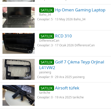
Hp Omen Gaming Laptop
SATILIK
Baho_34
Cevaplar
5
13 May 2026
Baho_34
RCD 310
SATILIK
DifferenceCan
Cevaplar
3
17 Ocak 2026
DifferenceCan
Golf 7 Çıkma Teyp Orjinal
SATILIK
L41VW2
yasinerg
Cevaplar
9
29 Ara 2025
yasinerg
Airsoft tüfek
SATILIK
tarikche
Cevaplar
0
19 Ara 2025
tarikche