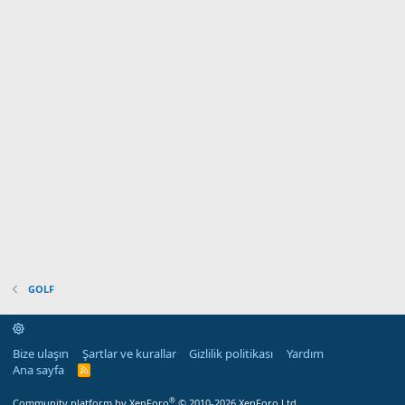
GOLF
Bize ulaşın
Şartlar ve kurallar
Gizlilik politikası
Yardım
Ana sayfa
R
S
S
®
Community platform by XenForo
© 2010-2026 XenForo Ltd.